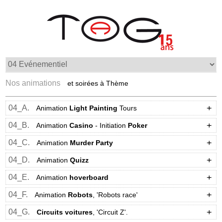
Nos animations
et soirées à Thème
04_A.
Animation
Light Painting
Tours
04_B.
Animation
Casino
- Initiation
Poker
04_C.
Animation
Murder Party
04_D.
Animation
Quizz
04_E.
Animation
hoverboard
04_F.
Animation
Robots
, 'Robots race'
04_G.
Circuits voitures
, 'Circuit Z'.