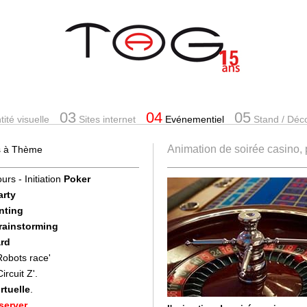
03
04
05
ité visuelle
Sites internet
Evénementiel
Stand
/ Déc
Animation de soirée casino,
es à Thème
urs - Initiation
Poker
arty
nting
Brainstorming
rd
'Robots race'
Circuit Z'.
rtuelle
.
server