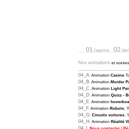
01
02
l'agence
Ident
Nos animations
et soiré
04_A.
Animation
Casino
To
04_B.
Animation
Murder P
04_C.
Animation
Light Pai
04_D.
Animation
Quizz
- 
04_E.
Animation
hoverboa
04_F.
Animation
Robots
, 
04_G.
Circuits voitures
, '
04_H.
Animation
Réalité Vi
04_I.
Nous contacter / Ré