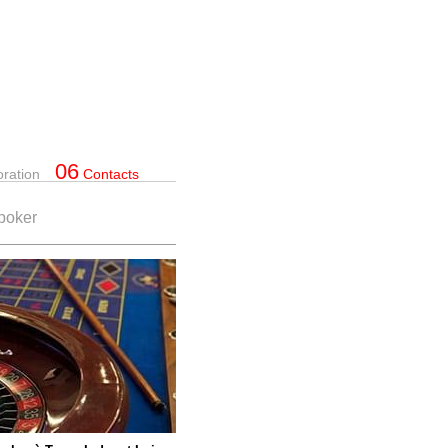
06
oration
Contacts
 poker