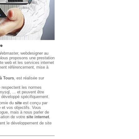
re
 Webmaster, webdesigner au
 Nous proposons une prestation
te web et les services internet
ment référencement, mise à
 à Tours
, est réalisée sur
b respectent les normes
mysql, ... et peuvent être
r développé spécifiquement.
nomie du
site
est conçu par
 et vos objectifs. Vous
logue, mais à nous parler de
isation de votre
site internet
.
nt le développement de site
rce, statique ou dynamique,
es de type intranet et