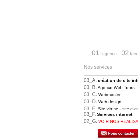
01
02
l'agence
Ident
Nos services
03_A.
création de site in
03_B.
Agence Web Tours
03_C.
Webmaster
03_D.
Web design
03_E.
Site vitrine - site e
03_F.
Services internet
02_G.
VOIR NOS REALIS