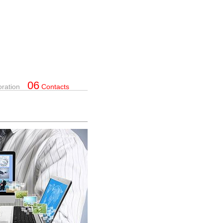
06
oration
Contacts