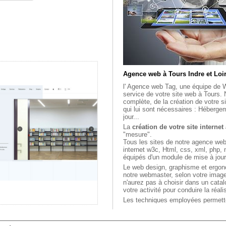
Agence web à Tours Indre et Loi
l' Agence web Tag, une équipe de
service de votre site web à Tours.
complète, de la création de votre si
qui lui sont nécessaires : Héberge
jour...
La
création de votre site internet
"mesure".
Tous les sites de notre agence we
internet w3c, Html, css, xml, php, 
équipés d'un module de mise à jou
Le web design, graphisme et ergo
notre webmaster, selon votre image
n'aurez pas à choisir dans un cata
votre activité pour conduire la réal
Les techniques employées permette
internet "vitrine", de site e-comme
ainsi que des projets plus spécifiqu
extranet.