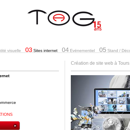
03
04
05
ité visuelle
Sites internet
Evénementiel
Stand
/ Déc
Création de site web à Tours
ternet
-commerce
ATIONS