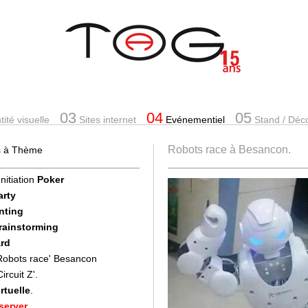
03
04
05
ité visuelle
Sites internet
Evénementiel
Stand
/ Déc
Robots race à Besancon.
es à Thème
Initiation
Poker
arty
nting
Brainstorming
rd
'Robots race' Besancon
Circuit Z'.
rtuelle
.
server