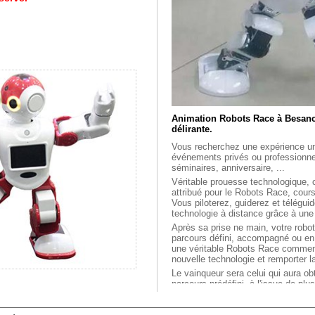
Animation Robots Race à Besanc
délirante.
Vous recherchez une expérience un
événements privés ou professionne
séminaires, anniversaire, ...
Véritable prouesse technologique, 
attribué pour le Robots Race, cour
Vous piloterez, guiderez et télégui
technologie à distance grâce à une t
Après sa prise ne main, votre robo
parcours défini, accompagné ou en r
une véritable Robots Race commenc
nouvelle technologie et remporter l
Le vainqueur sera celui qui aura ob
parcours prédéfini, à l'issue de pl
Attention, à vos marques, partez !