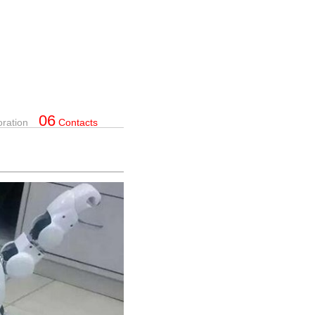
06
oration
Contacts