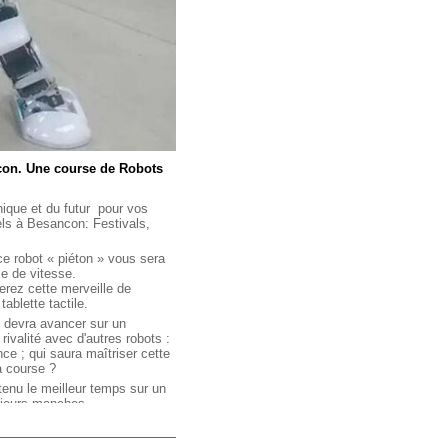
on. Une course de Robots
ique et du futur pour vos
ls à Besancon: Festivals,
ce robot « piéton » vous sera
se de vitesse.
derez cette merveille de
ablette tactile.
t devra avancer sur un
ivalité avec d'autres robots :
e ; qui saura maîtriser cette
a course ?
tenu le meilleur temps sur un
usieurs manches.