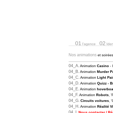
01
02
l'agence
Ident
Nos animations
et soiré
04_A.
Animation
Casino
- 
04_B.
Animation
Murder P
04_C.
Animation
Light Pai
04_D.
Animation
Quizz
- 
04_E.
Animation
hoverboa
04_F.
Animation
Robots
, 
04_G.
Circuits voitures
, '
04_H.
Animation
Réalité Vi
04_I.
Nous contacter / Ré