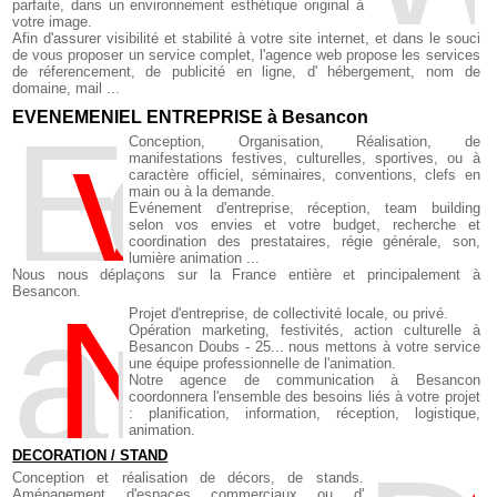
parfaite, dans un environnement esthétique original à
votre image.
Afin d'assurer visibilité et stabilité à votre site internet, et dans le souci
de vous proposer un service complet, l'agence web propose les services
de réferencement, de publicité en ligne, d' hébergement, nom de
domaine, mail ...
EVENEMENIEL ENTREPRISE à Besancon
E
v
enemt d'entre
Conception, Organisation, Réalisation, de
manifestations festives, culturelles, sportives, ou à
caractère officiel, séminaires, conventions, clefs en
main ou à la demande.
Evénement d'entreprise, réception, team building
selon vos envies et votre budget, recherche et
coordination des prestataires, régie générale, son,
lumière animation ...
Nous nous déplaçons sur la France entière et principalement à
Besancon.
a
N
imation
Projet d'entreprise, de collectivité locale, ou privé.
Opération marketing, festivités, action culturelle à
Besancon Doubs - 25... nous mettons à votre service
une équipe professionnelle de l'animation.
Notre agence de communication à Besancon
coordonnera l'ensemble des besoins liés à votre projet
: planification, information, réception, logistique,
animation.
DECORATION / STAND
Conception et réalisation de décors, de stands.
Aménagement d'espaces commerciaux ou d'