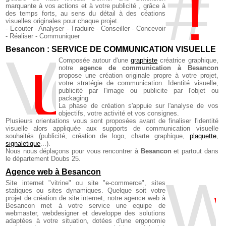
#
marquante à vos actions et à votre publicité , grâce à
des temps forts, au sens du détail à des céations
visuelles originales pour chaque projet.
- Ecouter - Analyser - Traduire - Conseiller - Concevoir
- Réaliser - Communiquer
Besancon : SERVICE DE COMMUNICATION VISUELLE
V
u
e , création visuel
Composée autour d'une
graphiste
créatrice graphique,
notre
agence de communication à Besancon
propose une création originale propre à votre projet,
votre stratégie de communication. Identité visuelle,
publicité par l'image ou publicite par l'objet ou
packaging
La phase de création s'appuie sur l'analyse de vos
objectifs, votre activité et vos consignes.
Plusieurs orientations vous sont proposées avant de finaliser l'identité
visuelle alors appliquée aux supports de communication visuelle
souhaités (publicité, création de logo,
charte graphique
,
plaquette
,
signaletique
...).
Nous nous déplaçons pour vous rencontrer à
Besancon
et partout dans
le département Doubs 25.
Agence web à Besancon
W
Site internet "vitrine" ou site "e-commerce", sites
statiques ou sites dynamiques. Quelque soit votre
projet de création de site internet, notre agence web à
Besancon met à votre service une equipe de
webmaster, webdesigner et developpe des solutions
adaptées à votre situation, dotées d'une ergonomie