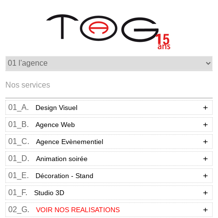
Nos services
01_A.
Design Visuel
01_B.
Agence Web
01_C.
Agence Evènementiel
01_D.
Animation soirée
01_E.
Décoration - Stand
01_F.
Studio 3D
02_G.
VOIR NOS REALISATIONS