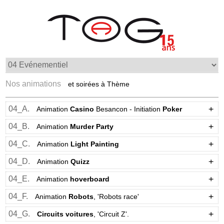
Nos animations
et soirées à Thème
04_A.
Animation
Casino
Besancon - Initiation
Poker
04_B.
Animation
Murder Party
04_C.
Animation
Light Painting
04_D.
Animation
Quizz
04_E.
Animation
hoverboard
04_F.
Animation
Robots
, 'Robots race'
04_G.
Circuits voitures
, 'Circuit Z'.