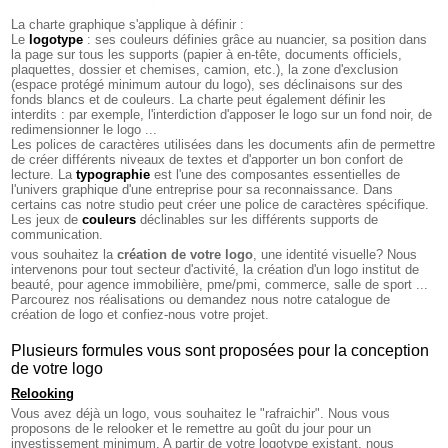
La charte graphique s'applique à définir :
Le
logotype
: ses couleurs définies grâce au nuancier, sa position dans
la page sur tous les supports (papier à en-tête, documents officiels,
plaquettes, dossier et chemises, camion, etc.), la zone d'exclusion
(espace protégé minimum autour du logo), ses déclinaisons sur des
fonds blancs et de couleurs. La charte peut également définir les
interdits : par exemple, l'interdiction d'apposer le logo sur un fond noir, de
redimensionner le logo ...
Les polices de caractères utilisées dans les documents afin de permettre
de créer différents niveaux de textes et d'apporter un bon confort de
lecture. La
typographie
est l'une des composantes essentielles de
l'univers graphique d'une entreprise pour sa reconnaissance. Dans
certains cas notre studio peut créer une police de caractères spécifique.
Les jeux de
couleurs
déclinables sur les différents supports de
communication.
vous souhaitez la
création de votre logo
, une identité visuelle? Nous
intervenons pour tout secteur d'activité, la création d'un logo institut de
beauté, pour agence immobilière, pme/pmi, commerce, salle de sport ...
Parcourez nos réalisations ou demandez nous notre catalogue de
création de logo et confiez-nous votre projet.
Plusieurs formules vous sont proposées pour la conception
de votre logo
Relooking
Vous avez déjà un logo, vous souhaitez le "rafraichir". Nous vous
proposons de le relooker et le remettre au goût du jour pour un
investissement minimum. A partir de votre logotype existant, nous