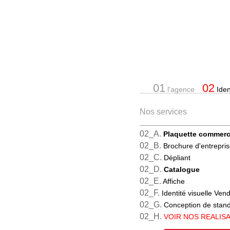
01
02
l'agence
Ident
Nos services
02_A.
Plaquette commerc
02_B.
Brochure d'entrepri
02_C.
Dépliant
02_D.
Catalogue
02_E.
Affiche
02_F.
Identité visuelle Ve
02_G.
Conception de stan
02_H.
VOIR NOS REALIS