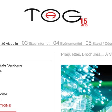
03
04
05
ité visuelle
Sites internet
Evénementiel
Stand
/ Déc
Plaquettes, Brochures,... À
iale
Vendome
se
ndome
d
ATIONS