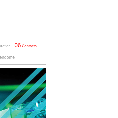
06
oration
Contacts
 Vendome