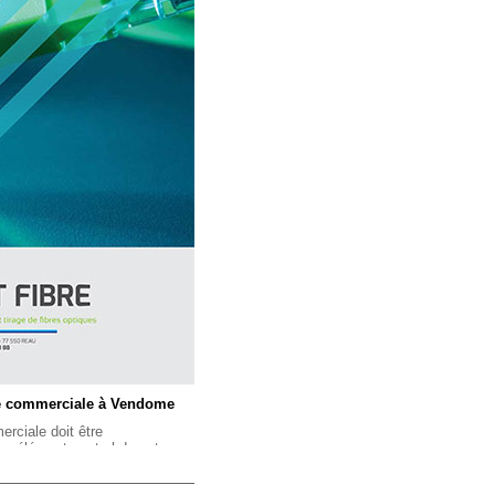
tte commerciale à Vendome
erciale doit être
 un élément central de votre
ous lancer dans sa conception
et la diffusion de ce document