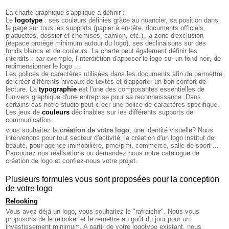
La charte graphique s'applique à définir :
Le
logotype
: ses couleurs définies grâce au nuancier, sa position dans
la page sur tous les supports (papier à en-tête, documents officiels,
plaquettes, dossier et chemises, camion, etc.), la zone d'exclusion
(espace protégé minimum autour du logo), ses déclinaisons sur des
fonds blancs et de couleurs. La charte peut également définir les
interdits : par exemple, l'interdiction d'apposer le logo sur un fond noir, de
redimensionner le logo ...
Les polices de caractères utilisées dans les documents afin de permettre
de créer différents niveaux de textes et d'apporter un bon confort de
lecture. La
typographie
est l'une des composantes essentielles de
l'univers graphique d'une entreprise pour sa reconnaissance. Dans
certains cas notre studio peut créer une police de caractères spécifique.
Les jeux de
couleurs
déclinables sur les différents supports de
communication.
vous souhaitez la
création de votre logo
, une identité visuelle? Nous
intervenons pour tout secteur d'activité, la création d'un logo institut de
beauté, pour agence immobilière, pme/pmi, commerce, salle de sport ...
Parcourez nos réalisations ou demandez nous notre catalogue de
création de logo et confiez-nous votre projet.
Plusieurs formules vous sont proposées pour la conception
de votre logo
Relooking
Vous avez déjà un logo, vous souhaitez le "rafraichir". Nous vous
proposons de le relooker et le remettre au goût du jour pour un
investissement minimum. A partir de votre logotype existant, nous