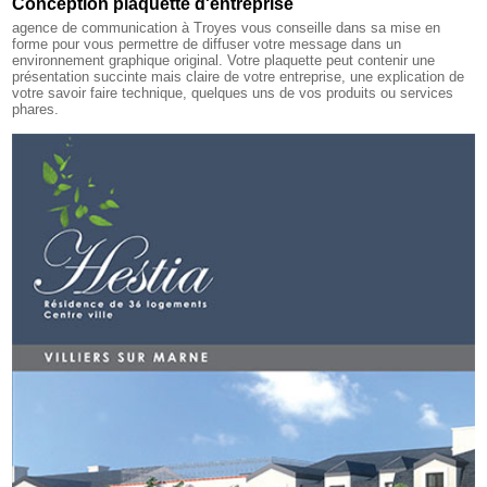
Conception plaquette d'entreprise
agence de communication à Troyes
vous conseille dans sa mise en
forme pour vous permettre de diffuser votre message dans un
environnement graphique original. Votre plaquette peut contenir une
présentation succinte mais claire de votre entreprise, une explication de
votre savoir faire technique, quelques uns de vos produits ou services
phares.