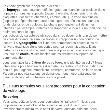
La charte graphique s'applique à définir :
Le
logotype
: ses couleurs définies grâce au nuancier, sa position dans
la page sur tous les supports (papier à en-tête, documents officiels,
plaquettes, dossier et chemises, camion, etc.), la zone d'exclusion
(espace protégé minimum autour du logo), ses déclinaisons sur des
fonds blancs et de couleurs. La charte peut également définir les
interdits : par exemple, l'interdiction d'apposer le logo sur un fond noir, de
redimensionner le logo ...
Les polices de caractères utilisées dans les documents afin de permettre
de créer différents niveaux de textes et d'apporter un bon confort de
lecture. La
typographie
est l'une des composantes essentielles de
l'univers graphique d'une entreprise pour sa reconnaissance. Dans
certains cas notre studio peut créer une police de caractères spécifique.
Les jeux de
couleurs
déclinables sur les différents supports de
communication.
vous souhaitez la
création de votre logo
, une identité visuelle? Nous
intervenons pour tout secteur d'activité, la création d'un logo institut de
beauté, pour agence immobilière, pme/pmi, commerce, salle de sport ...
Parcourez nos réalisations ou demandez nous notre catalogue de
création de logo et confiez-nous votre projet.
Plusieurs formules vous sont proposées pour la conception
de votre logo
Relooking
Vous avez déjà un logo, vous souhaitez le "rafraichir". Nous vous
proposons de le relooker et le remettre au goût du jour pour un
investissement minimum. A partir de votre logotype existant, nous