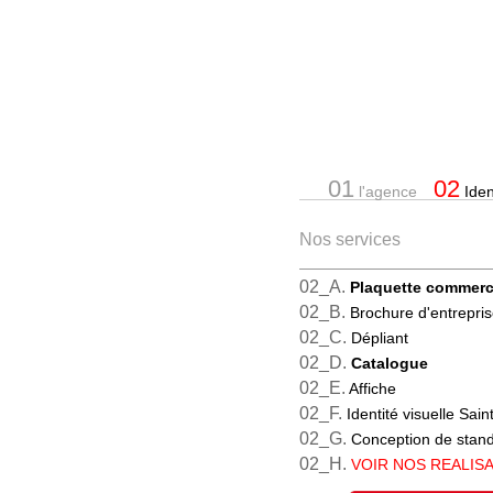
01
02
l'agence
Ident
Nos services
02_A.
Plaquette commerc
02_B.
Brochure d'entrepri
02_C.
Dépliant
02_D.
Catalogue
02_E.
Affiche
02_F.
Identité visuelle Sain
02_G.
Conception de stan
02_H.
VOIR NOS REALIS