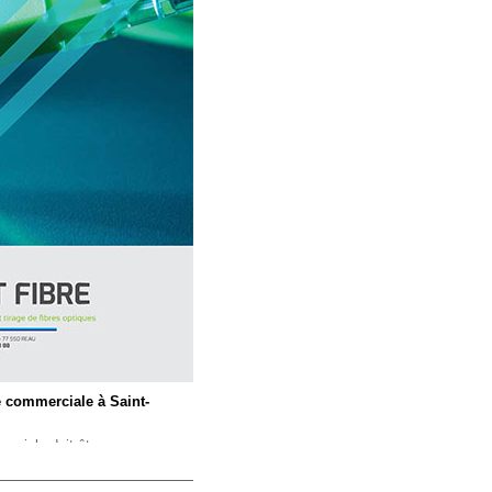
e commerciale à Saint-
erciale doit être
 un élément central de votre
ous lancer dans sa conception