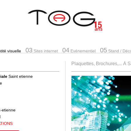
03
04
05
ité visuelle
Sites internet
Evénementiel
Stand
/ Déc
Plaquettes, Brochures,... À 
iale
Saint etienne
se
t-etienne
d
ATIONS