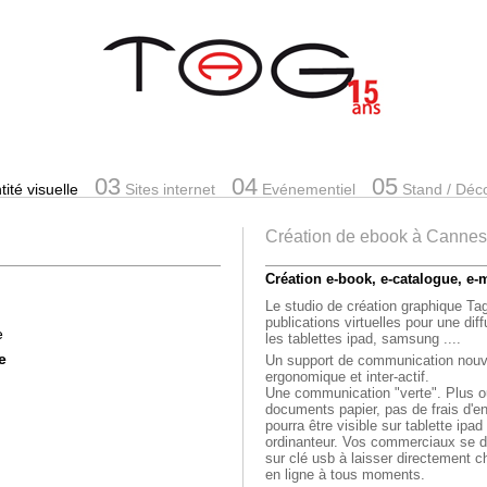
03
04
05
ité visuelle
Sites internet
Evénementiel
Stand
/ Déc
Création de ebook à Cannes
Création e-book, e-catalogue, e-
Le studio de création graphique Ta
publications virtuelles pour une di
e
les tablettes ipad, samsung ....
e
Un support de communication nouv
ergonomique et inter-actif.
Une communication "verte". Plus 
documents papier, pas de frais d'en
pourra être visible sur tablette ipad
ordinanteur. Vos commerciaux se d
sur clé usb à laisser directement c
en ligne à tous moments.