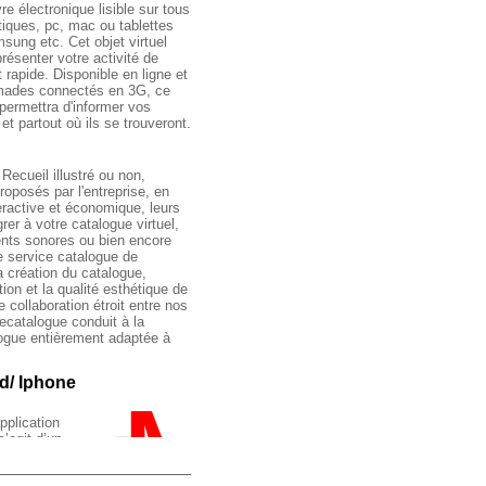
n e book à Cannes
re électronique lisible sur tous
tiques, pc, mac ou tablettes
sung etc. Cet objet virtuel
résenter votre activité de
rapide. Disponible en ligne et
omades connectés en 3G, ce
s permettra d'informer vos
et partout où ils se trouveront.
ecueil illustré ou non,
roposés par l'entreprise, en
eractive et économique, leurs
rer à votre catalogue virtuel,
ents sonores ou bien encore
Le service catalogue de
a création du catalogue,
ion et la qualité esthétique de
e collaboration étroit entre nos
 ecatalogue conduit à la
logue entièrement adaptée à
d/ Iphone
e
M
agazine à
pplication
s’agit d’un
tion sur une