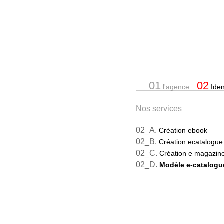
01
02
l'agence
Ident
Nos services
02_A.
Création ebook
02_B.
Création ecatalogue
02_C.
Création e magazin
02_D.
Modèle e-catalogu