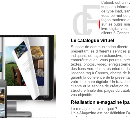
cR
é
tio
L'ebook est un liv
supports informa
de type ipad, sam
vous permet de p
façon moderne et 
sur les outils n
livre digital vou
clients à Cannes 
Le catalogue virtuel
Support de communication directe. R
présentant les différents services p
indiquant, de façon exhaustive, int
caractéristiques. vous pourrez intég
textes, photos, vidéo, enregistrem
des liens vers des sites internet. 
l'agence tag à Cannes, chargé de l
garanti la cohérence de la présentat
votre brochure digitale. Un travail d
clients et le service de création de
structure finale des pages du cata
vos objectifs.
Réalisation e-magazine Ipa
Le e-magazine, c'est quoi ?
Un e-Magazine est par définition l’a
en ligne du magazine sur papier. Il 
site Internet diffusant de l’informa
thématique définie.