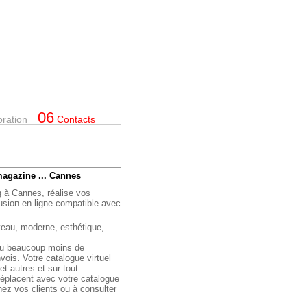
06
oration
Contacts
magazine ... Cannes
g à Cannes, réalise vos
ffusion en ligne compatible avec
eau, moderne, esthétique,
ou beaucoup moins de
vois. Votre catalogue virtuel
 et autres et sur tout
éplacent avec votre catalogue
hez vos clients ou à consulter