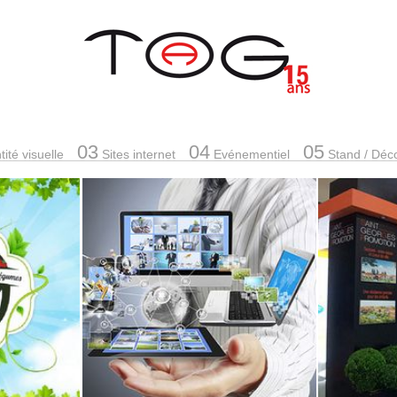
03
04
05
ité visuelle
Sites internet
Evénementiel
Stand
/ Déc