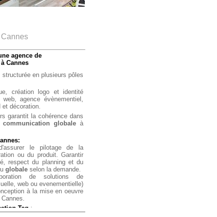
à Cannes
une agence de
 à Cannes
 structurée en plusieurs pôles
ue,
création logo et identité
 web,
agence évènementiel,
 et décoration.
s garantit la cohérence dans
e
communication globale
à
Cannes:
 d'assurer le pilotage de la
ation ou du produit. Garantir
é, respect du planning et du
ou
globale
selon la demande.
boration de solutions de
elle, web ou evenementielle)
onception à la mise en oeuvre
à Cannes.
ation Tag
:
ation de