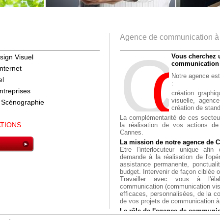
Agence de communication 
C
o
M
Vous cherchez 
sign Visuel
communication
internet
Notre agence est
el
:
ntreprises
création graphiq
visuelle,
agence
 Scénographie
création de stand
La complémentarité de ces secteur
ATIONS
la réalisation de vos actions d
Cannes.
La mission de notre agence de 
Etre l'interlocuteur unique afin
demande à la réalisation de l'opér
assistance permanente, ponctualit
budget. Intervenir de façon ciblée 
Travailler avec vous à l'éla
communication (communication visu
efficaces, personnalisées, de la c
de vos projets de communication 
Le rôle de l'agence de communic
vous apporter une prest