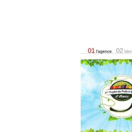
01
02
l'agence
Ident