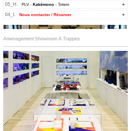
05_H.
PLV -
Kakémono
- Totem
04_I.
Nous contacter / Réserver
Amenagement Showroom À Trappes