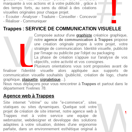
#
marquante à vos actions et à votre publicité , grâce à
des temps forts, au sens du détail à des céations
visuelles originales pour chaque projet.
- Ecouter - Analyser - Traduire - Conseiller - Concevoir
- Réaliser - Communiquer
Trappes : SERVICE DE COMMUNICATION VISUELLE
V
u
e , création visuelle 
Composée autour d'une
graphiste
créatrice graphique,
notre
agence de communication à Trappes
propose
une création originale propre à votre projet, votre
stratégie de communication. Identité visuelle, publicité
par l'image ou publicite par l'objet ou packaging
La phase de création s'appuie sur l'analyse de vos
objectifs, votre activité et vos consignes.
Plusieurs orientations vous sont proposées avant de
finaliser l'identité visuelle alors appliquée aux supports de
communication visuelle souhaités (publicité, création de logo,
charte
graphique
,
plaquette
,
signaletique
...).
Nous nous déplaçons pour vous rencontrer à
Trappes
et partout dans le
département Yvelines 78.
Agence web à Trappes
W
Site internet "vitrine" ou site "e-commerce", sites
statiques ou sites dynamiques. Quelque soit votre
projet de création de site internet, notre agence web à
Trappes met à votre service une equipe de
webmaster, webdesigner et developpe des solutions
adaptées à votre situation, dotées d'une ergonomie
parfaite, dans un environnement esthétique original à