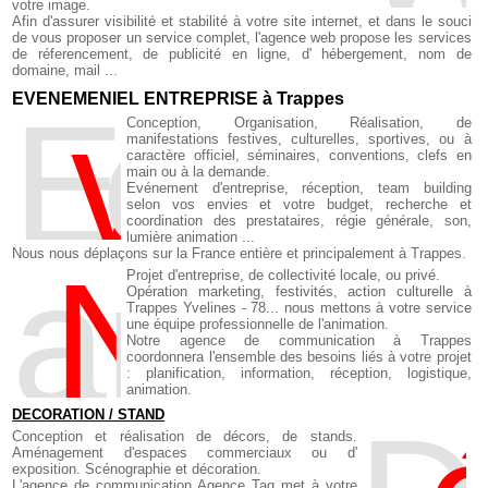
votre image.
Afin d'assurer visibilité et stabilité à votre site internet, et dans le souci
de vous proposer un service complet, l'agence web propose les services
de réferencement, de publicité en ligne, d' hébergement, nom de
domaine, mail ...
EVENEMENIEL ENTREPRISE à Trappes
E
v
enemt d'entrepri
Conception, Organisation, Réalisation, de
manifestations festives, culturelles, sportives, ou à
caractère officiel, séminaires, conventions, clefs en
main ou à la demande.
Evénement d'entreprise, réception, team building
selon vos envies et votre budget, recherche et
coordination des prestataires, régie générale, son,
lumière animation ...
Nous nous déplaçons sur la France entière et principalement à Trappes.
a
N
imation
Projet d'entreprise, de collectivité locale, ou privé.
Opération marketing, festivités, action culturelle à
Trappes Yvelines - 78... nous mettons à votre service
une équipe professionnelle de l'animation.
Notre agence de communication à Trappes
coordonnera l'ensemble des besoins liés à votre projet
: planification, information, réception, logistique,
animation.
DECORATION / STAND
Conception et réalisation de décors, de stands.
Aménagement d'espaces commerciaux ou d'
exposition. Scénographie et décoration.
L'agence de communication Agence Tag met à votre