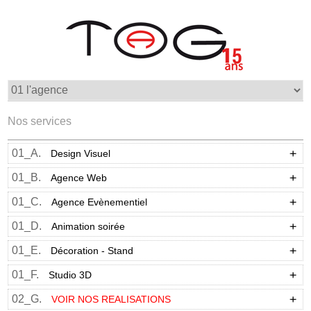
Nos services
01_A.
Design Visuel
01_B.
Agence Web
01_C.
Agence Evènementiel
01_D.
Animation soirée
01_E.
Décoration - Stand
01_F.
Studio 3D
02_G.
VOIR NOS REALISATIONS