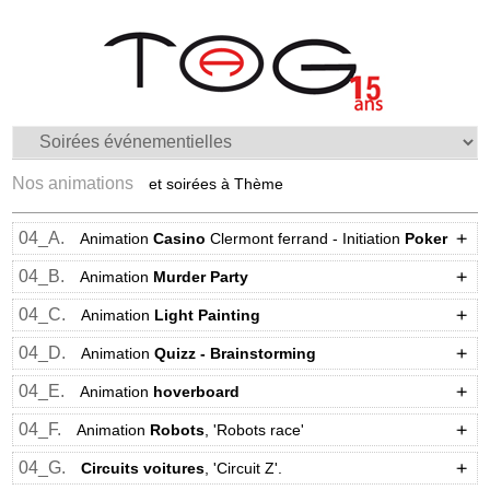
Nos animations
et soirées à Thème
04_A.
Animation
Casino
Clermont ferrand - Initiation
Poker
04_B.
Animation
Murder Party
04_C.
Animation
Light Painting
04_D.
Animation
Quizz - Brainstorming
04_E.
Animation
hoverboard
04_F.
Animation
Robots
, 'Robots race'
04_G.
Circuits voitures
, 'Circuit Z'.