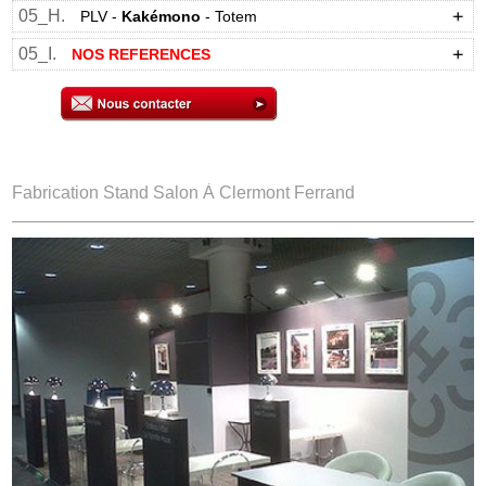
05_H.
PLV -
Kakémono
- Totem
05_I.
NOS REFERENCES
Fabrication Stand Salon À Clermont Ferrand