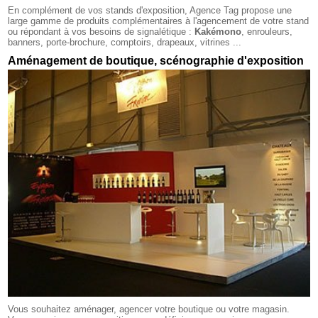
En complément de vos stands d'exposition, Agence Tag propose une
large gamme de produits complémentaires à l'agencement de votre stand
ou répondant à vos besoins de signalétique :
Kakémono
, enrouleurs,
banners, porte-brochure, comptoirs, drapeaux, vitrines ...
Aménagement de boutique, scénographie d'exposition
Vous souhaitez aménager, agencer votre boutique ou votre magasin.