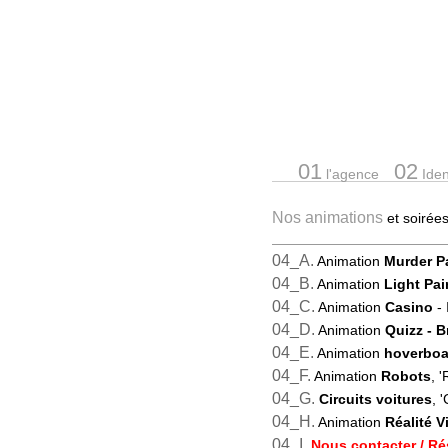
01
02
l'agence
Ident
Nos animations
et soiré
04_A.
Animation
Murder P
04_B.
Animation
Light Pai
04_C.
Animation
Casino
- 
04_D.
Animation
Quizz
- 
04_E.
Animation
hoverboa
04_F.
Animation
Robots
, 
04_G.
Circuits voitures
, '
04_H.
Animation
Réalité Vi
04_I.
Nous contacter / Ré