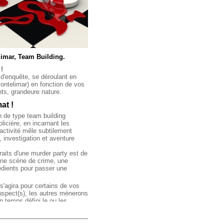
imar, Team Building.
!
 d'enquête, se déroulant en
(Montelimar) en fonction de vos
nts, grandeure nature.
at !
 de type team building
licière, en incarnant les
activité mêle subtilement
, investigation et aventure
raits d'une murder party est de
une scène de crime, une
grédients pour passer une
 s'agira pour certains de vos
 suspect(s), les autres mènerons
n temps défini le ou les
e de la soirée.
eables avec notre équipe