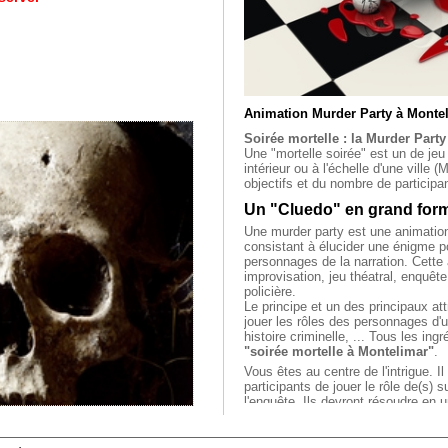
Animation Murder Party à Montel
Soirée mortelle : la Murder Party 
Une "mortelle soirée" est un de jeu
intérieur ou à l'échelle d'une ville 
objectifs et du nombre de participa
Un "Cluedo" en grand form
Une murder party est une animation
consistant à élucider une énigme po
personnages de la narration. Cette 
improvisation, jeu théatral, enquête
policière.
Le principe et un des principaux att
jouer les rôles des personnages d'
histoire criminelle, ... Tous les in
"soirée mortelle à Montelimar"
.
Vous êtes au centre de l'intrigue. Il
participants de jouer le rôle de(s)
l'enquête. Ils devront résoudre en u
coupables qui ont commis l'homicid
De nombreux scénarii sont envisag