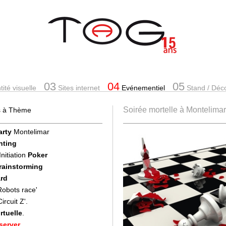
03
04
05
ité visuelle
Sites internet
Evénementiel
Stand
/ Déc
Soirée mortelle à Montelimar
es à Thème
arty
Montelimar
nting
Initiation
Poker
Brainstorming
rd
'Robots race'
Circuit Z'.
rtuelle
.
server