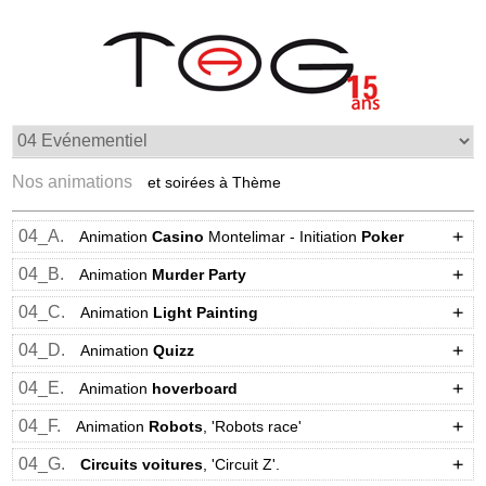
Nos animations
et soirées à Thème
04_A.
Animation
Casino
Montelimar - Initiation
Poker
04_B.
Animation
Murder Party
04_C.
Animation
Light Painting
04_D.
Animation
Quizz
04_E.
Animation
hoverboard
04_F.
Animation
Robots
, 'Robots race'
04_G.
Circuits voitures
, 'Circuit Z'.