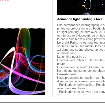
Animation light painting à Nice.
Une performance photographique o
privés ou professionnels : Festivals
Le light painting (peindre avec la l
et intéractive à découvrir ou prati
le cadre d'un team building profess
Le Light Painting
est une techniqu
sources lumineuses manipulées à l
...) dans une scène photographiée
ou moins long.
La lumière peut être :
Orientée vers l'objectif : le résulta
photo,
Orientée vers le sujet : L'intérêt d
l'esthétique du jeu de lumière obten
Déroulement :
Nous proposons cet atelier team bu
d’animation déclinée en plusieurs f
- Réalisations individuelles : Possib
avec prénoms, logos..
- Réalisations collectives : les conv
d'une oeuvre collective.
En fin d'animation les créations so
chaque participant conserve une ph