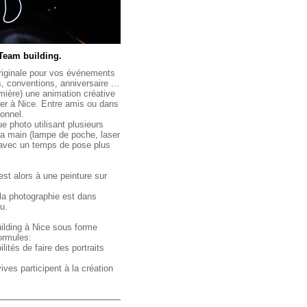
 Team building.
riginale pour vos événements
, conventions, anniversaire ...
umière) une animation créative
quer à Nice. Entre amis ou dans
ionnel.
e photo utilisant plusieurs
a main (lampe de poche, laser
 avec un temps de pose plus
t est alors à une peinture sur
e la photographie est dans
u.
ilding à Nice sous forme
ormules:
ilités de faire des portraits
ives participent à la création
nt projetées sur grand écran et
oto de sa ou ses réalisations.