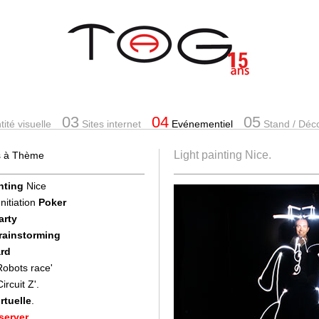
03
04
05
ité visuelle
Sites internet
Evénementiel
Stand
/ Déc
Light painting Nice.
es à Thème
nting
Nice
Initiation
Poker
arty
Brainstorming
rd
'Robots race'
Circuit Z'.
rtuelle
.
server