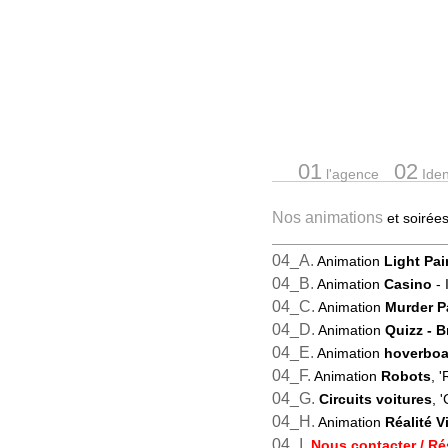
01
02
l'agence
Ident
Nos animations
et soiré
04_A.
Animation
Light Pai
04_B.
Animation
Casino
- 
04_C.
Animation
Murder P
04_D.
Animation
Quizz
- 
04_E.
Animation
hoverboa
04_F.
Animation
Robots
, 
04_G.
Circuits voitures
, '
04_H.
Animation
Réalité Vi
04_I.
Nous contacter / Ré