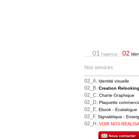
01
02
l'agence
Ident
Nos services
02_A.
Identité visuelle
02_B.
Creation Relookin
02_C.
Charte Graphique
02_D.
Plaquette commerci
02_E.
Ebook - Ecatalogue
02_F.
Signalétique - Ense
02_H.
VOIR NOS REALIS