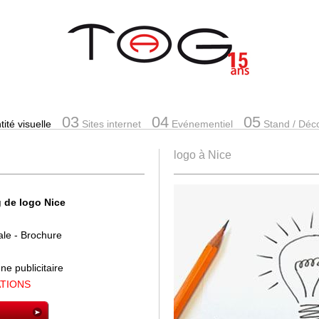
03
04
05
ité visuelle
Sites internet
Evénementiel
Stand
/ Déc
logo à Nice
g de logo
Nice
ale
- Brochure
igne
publicitaire
ATIONS