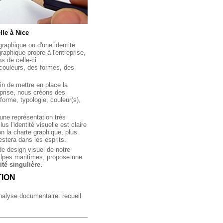
lle à Nice
graphique ou d'une identité
raphique propre à l'entreprise,
ns de celle-ci...
 couleurs, des formes, des
fin de mettre en place la
prise, nous créons des
 forme, typologie, couleur(s),
e une représentation très
lus l'identité visuelle est claire
on la charte graphique, plus
restera dans les esprits.
de design visuel de notre
lpes maritimes
, propose une
ité singulière.
TION
lyse documentaire: recueil
vités, l'organisation, le
itée de la société. Un audit
identité visuelle existante et