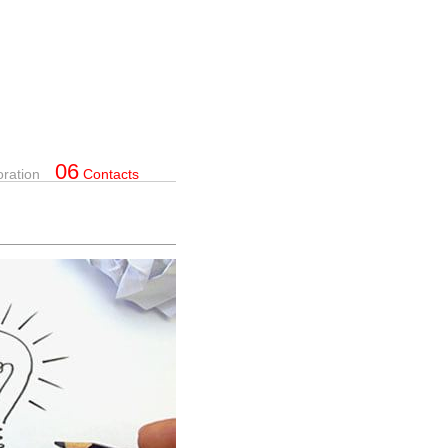
06
oration
Contacts