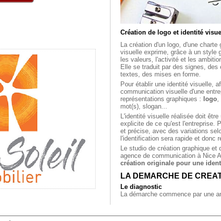
Création de logo et identité visue
La création d'un logo, d'une charte 
visuelle exprime, grâce à un style g
les valeurs, l'activité et les ambitio
Elle se traduit par des signes, des
textes, des mises en forme.
Pour établir une identité visuelle, a
communication visuelle d'une entre
représentations graphiques :
logo
,
mot(s), slogan...
L'identité visuelle réalisée doit êtr
explicite de ce qu'est l'entreprise. P
et précise, avec des variations sel
l'identification sera rapide et donc 
Le studio de création graphique et 
agence de communication à Nice A
création originale pour une ident
LA DEMARCHE DE CREA
Le diagnostic
La démarche commence par une ana
d'informations sur l'histoire, les acti
positionnement et l'évolution souha
visuel est effectué afin d'analyser l'