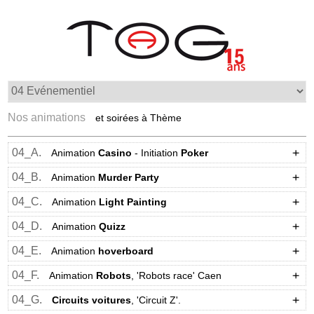
Nos animations
et soirées à Thème
04_A.
Animation
Casino
- Initiation
Poker
04_B.
Animation
Murder Party
04_C.
Animation
Light Painting
04_D.
Animation
Quizz
04_E.
Animation
hoverboard
04_F.
Animation
Robots
, 'Robots race' Caen
04_G.
Circuits voitures
, 'Circuit Z'.