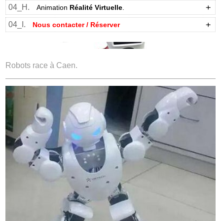
04_H.
Animation
Réalité Virtuelle
.
04_I.
Nous contacter / Réserver
Robots race à Caen.