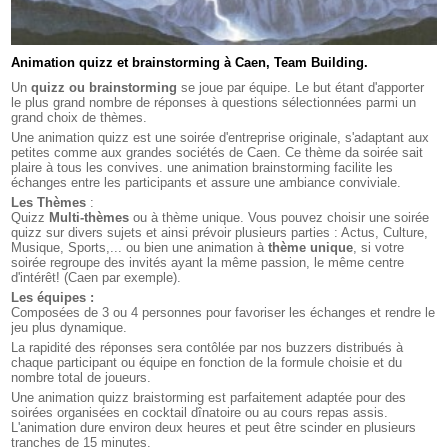
Animation quizz et brainstorming à Caen, Team Building.
Un
quizz ou brainstorming
se joue par équipe. Le but étant d'apporter
le plus grand nombre de réponses à questions sélectionnées parmi un
grand choix de thèmes.
Une animation quizz est une soirée d'entreprise originale, s'adaptant aux
petites comme aux grandes sociétés de Caen. Ce thème da soirée sait
plaire à tous les convives. une animation brainstorming facilite les
échanges entre les participants et assure une ambiance conviviale.
Les Thèmes
:
Quizz
Multi-thèmes
ou à thème unique. Vous pouvez choisir une soirée
quizz sur divers sujets et ainsi prévoir plusieurs parties : Actus, Culture,
Musique, Sports,... ou bien une animation à
thème unique
, si votre
soirée regroupe des invités ayant la même passion, le même centre
d'intérêt! (Caen par exemple).
Les équipes :
Composées de 3 ou 4 personnes pour favoriser les échanges et rendre le
jeu plus dynamique.
La rapidité des réponses sera contôlée par nos buzzers distribués à
chaque participant ou équipe en fonction de la formule choisie et du
nombre total de joueurs.
Une animation quizz braistorming est parfaitement adaptée pour des
soirées organisées en cocktail dînatoire ou au cours repas assis.
L'animation dure environ deux heures et peut être scinder en plusieurs
tranches de 15 minutes.