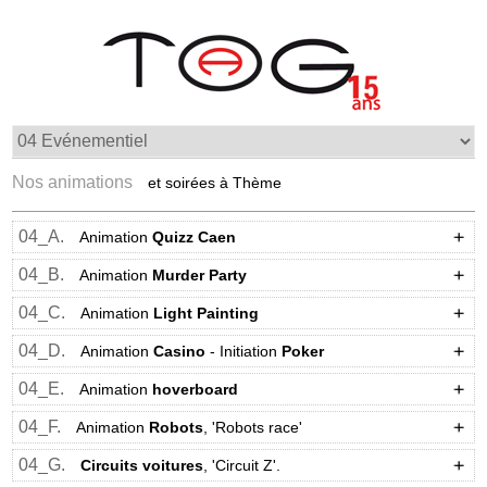
Nos animations
et soirées à Thème
04_A.
Animation
Quizz
Caen
04_B.
Animation
Murder Party
04_C.
Animation
Light Painting
04_D.
Animation
Casino
- Initiation
Poker
04_E.
Animation
hoverboard
04_F.
Animation
Robots
, 'Robots race'
04_G.
Circuits voitures
, 'Circuit Z'.