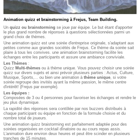
Animation quizz et brainstorming à Frejus, Team Building.
Un
quizz ou brainstorming
se joue par équipe. Le but étant d'apporter
le plus grand nombre de réponses à questions sélectionnées parmi un
grand choix de thèmes.
Une animation quizz est une soirée d'entreprise originale, s'adaptant aux
petites comme aux grandes sociétés de Frejus. Ce thème da soirée sait
plaire à tous les convives. une animation brainstorming facilite les
échanges entre les participants et assure une ambiance conviviale.
Les Thèmes
:
Quizz
Multi-thèmes
ou à thème unique. Vous pouvez choisir une soirée
quizz sur divers sujets et ainsi prévoir plusieurs parties : Actus, Culture,
Musique, Sports,... ou bien une animation à
thème unique
, si votre
soirée regroupe des invités ayant la même passion, le même centre
d'intérêt! (Frejus par exemple).
Les équipes :
Composées de 3 ou 4 personnes pour favoriser les échanges et rendre le
jeu plus dynamique.
La rapidité des réponses sera contôlée par nos buzzers distribués à
chaque participant ou équipe en fonction de la formule choisie et du
nombre total de joueurs.
Une animation quizz braistorming est parfaitement adaptée pour des
soirées organisées en cocktail dînatoire ou au cours repas assis.
L'animation dure environ deux heures et peut être scinder en plusieurs
tranches de 15 minutes.