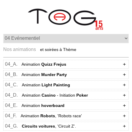
Nos animations
et soirées à Thème
04_A.
Animation
Quizz
Frejus
04_B.
Animation
Murder Party
04_C.
Animation
Light Painting
04_D.
Animation
Casino
- Initiation
Poker
04_E.
Animation
hoverboard
04_F.
Animation
Robots
, 'Robots race'
04_G.
Circuits voitures
, 'Circuit Z'.