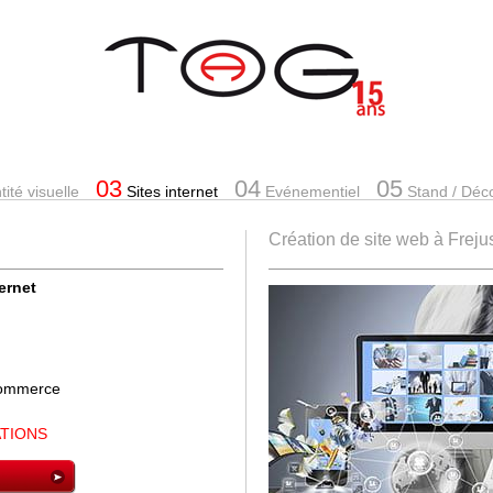
03
04
05
ité visuelle
Sites internet
Evénementiel
Stand
/ Déc
Création de site web à Freju
ternet
-commerce
ATIONS