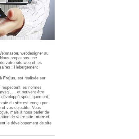
 Webmaster, webdesigner au
. Nous proposons une
de votre site web et les
ssaires : Hébergement
 à Frejus
, est réalisée sur
b respectent les normes
mysql, ... et peuvent être
r développé spécifiquement.
nomie du
site
est conçu par
 et vos objectifs. Vous
logue, mais à nous parler de
isation de votre
site internet
.
nt le développement de site
rce, statique ou dynamique,
es de type intranet et