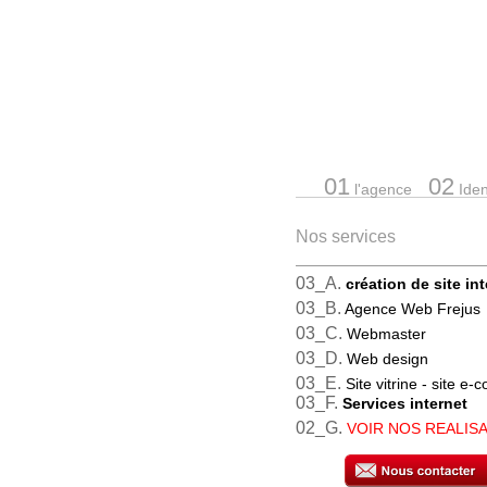
01
02
l'agence
Ident
Nos services
03_A.
création de site in
03_B.
Agence Web Frejus
03_C.
Webmaster
03_D.
Web design
03_E.
Site vitrine - site e
03_F.
Services internet
02_G.
VOIR NOS REALIS