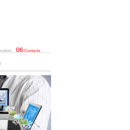
06
oration
Contacts
s