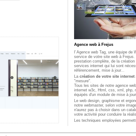
Agence web à Frejus
l' Agence web Tag, une équipe de
service de votre site web à Frejus
prestation complète, de la création 
services internet qui lui sont néce
référencement, mise à jour...
La
création de votre site internet
"mesure".
Tous les sites de notre agence we
internet w3c, Html, css, xml, php, 
équipés d'un module de mise à jou
Le web design, graphisme et ergo
notre webmaster, selon votre image
n'aurez pas à choisir dans un cata
votre activité pour conduire la réal
Les techniques employées permette
internet "vitrine", de site e-comme
ainsi que des projets plus spécifiqu
extranet.