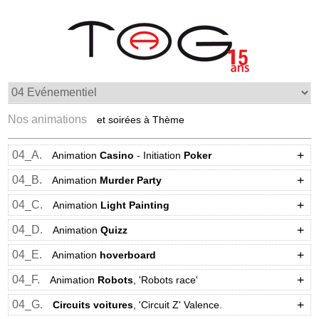
Nos animations
et soirées à Thème
04_A.
Animation
Casino
- Initiation
Poker
04_B.
Animation
Murder Party
04_C.
Animation
Light Painting
04_D.
Animation
Quizz
04_E.
Animation
hoverboard
04_F.
Animation
Robots
, 'Robots race'
04_G.
Circuits voitures
, 'Circuit Z' Valence.