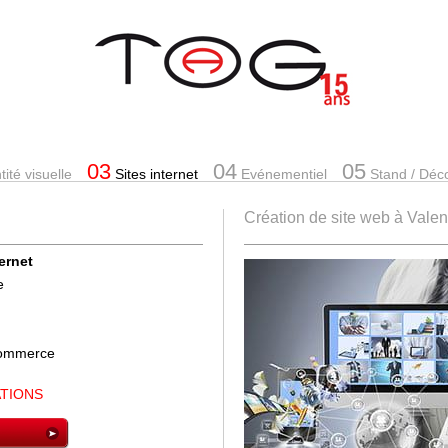
03
04
05
ité visuelle
Sites internet
Evénementiel
Stand
/ Déc
Création de site web à Vale
ternet
e
-commerce
ATIONS