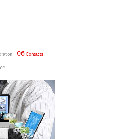
06
oration
Contacts
nce