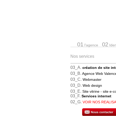
01
02
l'agence
Ident
Nos services
03_A.
création de site in
03_B.
Agence Web Valenc
03_C.
Webmaster
03_D.
Web design
03_E.
Site vitrine - site e
03_F.
Services internet
02_G.
VOIR NOS REALIS