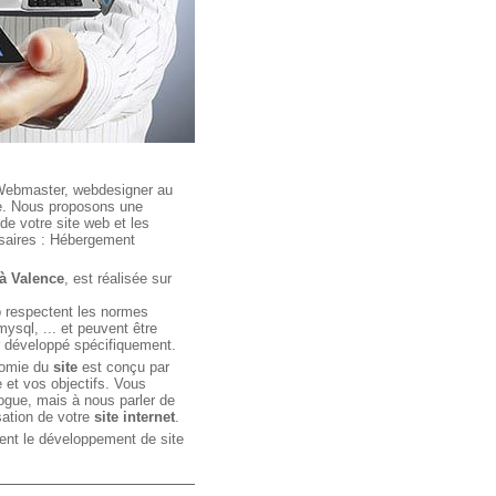
 Webmaster, webdesigner au
ce. Nous proposons une
de votre site web et les
ssaires : Hébergement
 à Valence
, est réalisée sur
b respectent les normes
mysql, ... et peuvent être
r développé spécifiquement.
nomie du
site
est conçu par
 et vos objectifs. Vous
logue, mais à nous parler de
isation de votre
site internet
.
nt le développement de site
rce, statique ou dynamique,
es de type intranet et