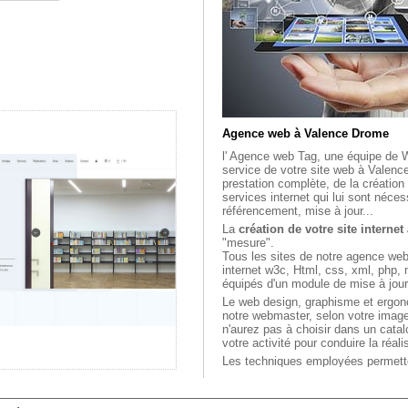
Agence web à Valence Drome
l' Agence web Tag, une équipe de
service de votre site web à Valen
prestation complète, de la création 
services internet qui lui sont néce
référencement, mise à jour...
La
création de votre site internet
"mesure".
Tous les sites de notre agence we
internet w3c, Html, css, xml, php, 
équipés d'un module de mise à jou
Le web design, graphisme et ergo
notre webmaster, selon votre image
n'aurez pas à choisir dans un cata
votre activité pour conduire la réal
Les techniques employées permette
internet "vitrine", de site e-comme
ainsi que des projets plus spécifiqu
extranet.