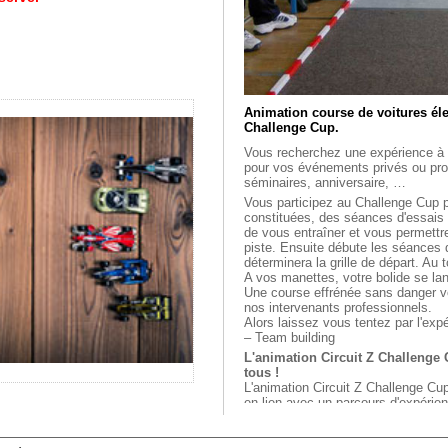
Animation course de voitures éle
Challenge Cup.
Vous recherchez une expérience à 
pour vos événements privés ou prof
séminaires, anniversaire, …
Vous participez au Challenge Cup 
constituées, des séances d'essais 
de vous entraîner et vous permettr
piste. Ensuite débute les séances d
déterminera la grille de départ. Au 
A vos manettes, votre bolide se la
Une course effrénée sans danger v
nos intervenants professionnels.
Alors laissez vous tentez par l'exp
– Team building
L'animation Circuit Z Challenge 
tous !
L'animation Circuit Z Challenge Cu
en lien avec un parcours d'expérien
virtuelle.