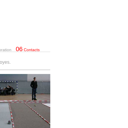
06
oration
Contacts
royes.