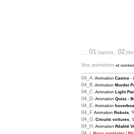
01
02
l'agence
Ident
Nos animations
et soiré
04_A.
Animation
Casino
- 
04_B.
Animation
Murder P
04_C.
Animation
Light Pai
04_D.
Animation
Quizz
- 
04_E.
Animation
hoverboa
04_F.
Animation
Robots
, 
04_G.
Circuits voitures
, 
04_H.
Animation
Réalité Vi
04_I.
Nous contacter / Ré