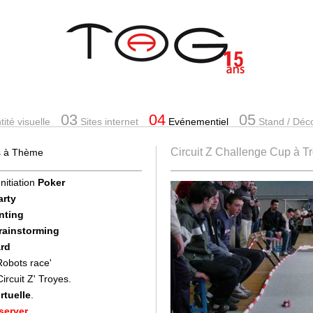
03
04
05
ité visuelle
Sites internet
Evénementiel
Stand
/ Déc
Circuit Z Challenge Cup à T
es à Thème
Initiation
Poker
arty
nting
Brainstorming
rd
'Robots race'
'Circuit Z' Troyes.
rtuelle
.
server