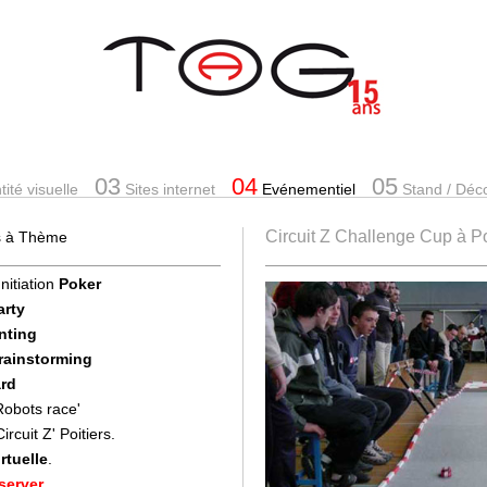
03
04
05
ité visuelle
Sites internet
Evénementiel
Stand
/ Déc
Circuit Z Challenge Cup à Po
es à Thème
Initiation
Poker
arty
nting
Brainstorming
rd
'Robots race'
Circuit Z' Poitiers.
rtuelle
.
server