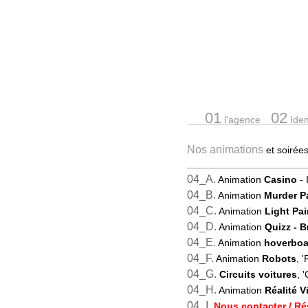
01
02
l'agence
Ident
Nos animations
et soiré
04_A.
Animation
Casino
- 
04_B.
Animation
Murder P
04_C.
Animation
Light Pai
04_D.
Animation
Quizz
- 
04_E.
Animation
hoverboa
04_F.
Animation
Robots
, 
04_G.
Circuits voitures
, '
04_H.
Animation
Réalité Vi
04_I.
Nous contacter / Ré