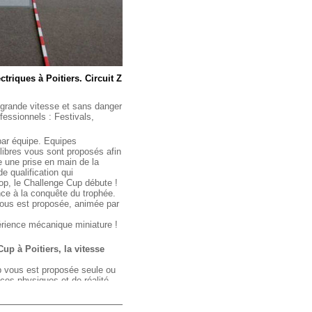
triques à Poitiers. Circuit Z
grande vitesse et sans danger
essionnels : Festivals,
par équipe. Equipes
libres vous sont proposés afin
e une prise en main de la
e qualification qui
top, le Challenge Cup débute !
nce à la conquête du trophée.
ous est proposée, animée par
érience mécanique miniature !
up à Poitiers, la vitesse
p vous est proposée seule ou
ces physiques et de réalité