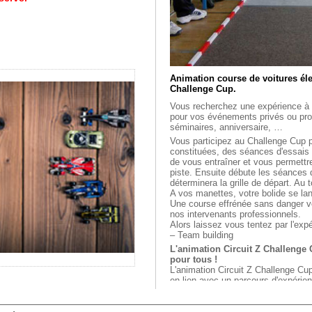
Animation course de voitures élec
Challenge Cup.
Vous recherchez une expérience à 
pour vos événements privés ou prof
séminaires, anniversaire, …
Vous participez au Challenge Cup 
constituées, des séances d'essais 
de vous entraîner et vous permettr
piste. Ensuite débute les séances d
déterminera la grille de départ. Au 
A vos manettes, votre bolide se la
Une course effrénée sans danger v
nos intervenants professionnels.
Alors laissez vous tentez par l'exp
– Team building
L'animation Circuit Z Challenge C
pour tous !
L'animation Circuit Z Challenge Cu
en lien avec un parcours d'expérien
virtuelle.