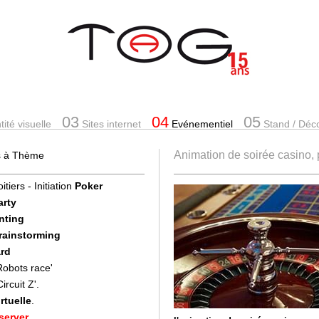
03
04
05
ité visuelle
Sites internet
Evénementiel
Stand
/ Déc
Animation de soirée casino,
es à Thème
itiers - Initiation
Poker
arty
nting
Brainstorming
rd
'Robots race'
Circuit Z'.
rtuelle
.
server