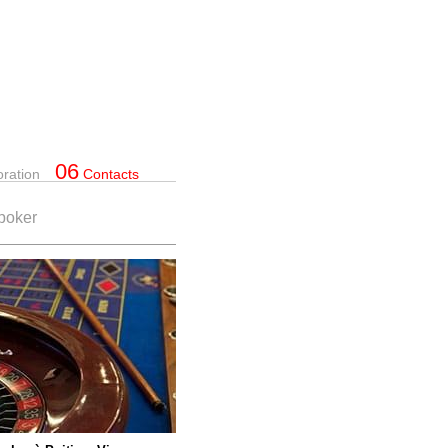
06
oration
Contacts
 poker