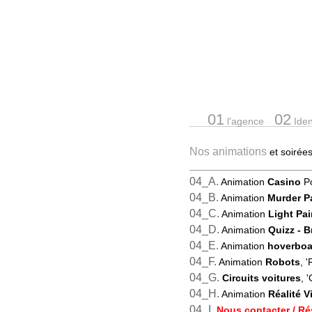
01
02
l'agence
Ident
Nos animations
et soiré
04_A.
Animation
Casino
Po
04_B.
Animation
Murder P
04_C.
Animation
Light Pai
04_D.
Animation
Quizz
- 
04_E.
Animation
hoverboa
04_F.
Animation
Robots
, 
04_G.
Circuits voitures
, '
04_H.
Animation
Réalité Vi
04_I.
Nous contacter / Ré