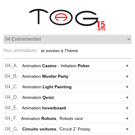
Nos animations
et soirées à Thème
04_A.
Animation
Casino
- Initiation
Poker
04_B.
Animation
Murder Party
04_C.
Animation
Light Painting
04_D.
Animation
Quizz
04_E.
Animation
hoverboard
04_F.
Animation
Robots
, 'Robots race'
04_G.
Circuits voitures
, 'Circuit Z' Poissy.