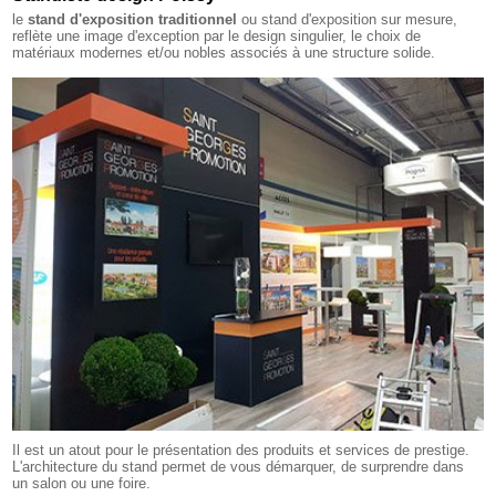
le
stand d'exposition traditionnel
ou stand d'exposition sur mesure,
reflète une image d'exception par le design singulier, le choix de
matériaux modernes et/ou nobles associés à une structure solide.
Il est un atout pour le présentation des produits et services de prestige.
L'architecture du stand permet de vous démarquer, de surprendre dans
un salon ou une foire.