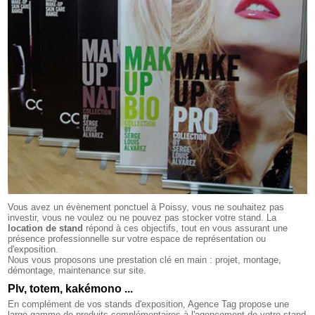
Vous avez un évènement ponctuel à Poissy, vous ne souhaitez pas
investir, vous ne voulez ou ne pouvez pas stocker votre stand. La
location de stand
répond à ces objectifs, tout en vous assurant une
présence professionnelle sur votre espace de représentation ou
d'exposition.
Nous vous proposons une prestation clé en main : projet, montage,
démontage, maintenance sur site.
Plv, totem, kakémono ...
En complément de vos stands d'exposition, Agence Tag propose une
large gamme de produits complémentaires à l'agencement de votre stand