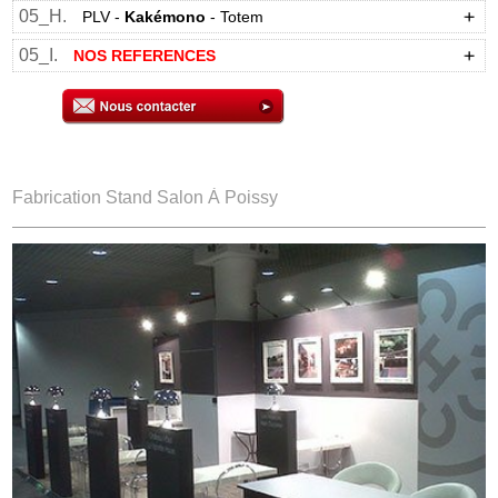
05_H.
PLV -
Kakémono
- Totem
05_I.
NOS REFERENCES
Fabrication Stand Salon À Poissy