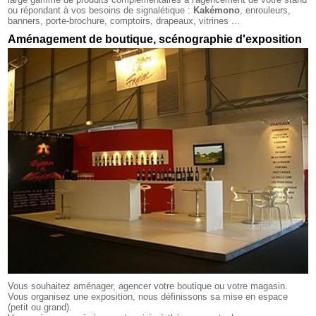
ou répondant à vos besoins de signalétique :
Kakémono
, enrouleurs,
banners, porte-brochure, comptoirs, drapeaux, vitrines ...
Aménagement de boutique, scénographie d'exposition
Vous souhaitez aménager, agencer votre boutique ou votre magasin.
Vous organisez une exposition, nous définissons sa mise en espace
(petit ou grand).