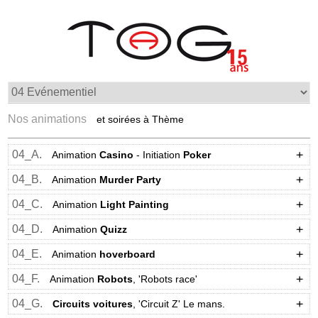
Nos animations
et soirées à Thème
04_A.
Animation
Casino
- Initiation
Poker
04_B.
Animation
Murder Party
04_C.
Animation
Light Painting
04_D.
Animation
Quizz
04_E.
Animation
hoverboard
04_F.
Animation
Robots
, 'Robots race'
04_G.
Circuits voitures
, 'Circuit Z' Le mans.