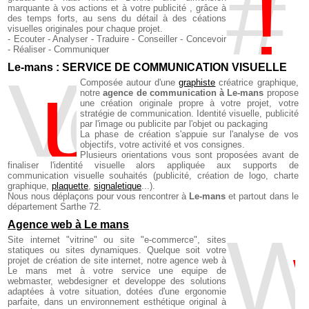
#
marquante à vos actions et à votre publicité , grâce à
des temps forts, au sens du détail à des céations
visuelles originales pour chaque projet.
- Ecouter - Analyser - Traduire - Conseiller - Concevoir
- Réaliser - Communiquer
Le-mans : SERVICE DE COMMUNICATION VISUELLE
V
u
e , création visuelle
Composée autour d'une
graphiste
créatrice graphique,
notre
agence de communication à Le-mans
propose
une création originale propre à votre projet, votre
stratégie de communication. Identité visuelle, publicité
par l'image ou publicite par l'objet ou packaging
La phase de création s'appuie sur l'analyse de vos
objectifs, votre activité et vos consignes.
Plusieurs orientations vous sont proposées avant de
finaliser l'identité visuelle alors appliquée aux supports de
communication visuelle souhaités (publicité, création de logo,
charte
graphique
,
plaquette
,
signaletique
...).
Nous nous déplaçons pour vous rencontrer à
Le-mans
et partout dans le
département Sarthe 72.
Agence web à Le mans
W
Site internet "vitrine" ou site "e-commerce", sites
statiques ou sites dynamiques. Quelque soit votre
projet de création de site internet, notre agence web à
Le mans met à votre service une equipe de
webmaster, webdesigner et developpe des solutions
adaptées à votre situation, dotées d'une ergonomie
parfaite, dans un environnement esthétique original à