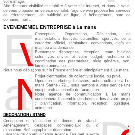
votre image.
Afin d'assurer visibilité et stabilité à votre site internet, et dans le souci
de vous proposer un service complet, l'agence web propose les services
de réferencement, de publicité en ligne, d' hébergement, nom de
domaine, mail ...
EVENEMENIEL ENTREPRISE à Le mans
E
v
enemt d'entrepr
Conception, Organisation, Réalisation, de
manifestations festives, culturelles, sportives, ou à
caractère officiel, séminaires, conventions, clefs en
main ou à la demande.
Evénement d'entreprise, réception, team building
selon vos envies et votre budget, recherche et
coordination des prestataires, régie générale, son,
lumière animation ...
Nous nous déplaçons sur la France entière et principalement à Le mans.
a
N
imation
Projet d'entreprise, de collectivité locale, ou privé.
Opération marketing, festivités, action culturelle à Le-
mans Sarthe - 72... nous mettons à votre service une
équipe professionnelle de l'animation.
Notre agence de communication à Le mans
coordonnera l'ensemble des besoins liés à votre projet
: planification, information, réception, logistique,
animation.
DECORATION / STAND
Conception et réalisation de décors, de stands.
Aménagement d'espaces commerciaux ou d'
exposition. Scénographie et décoration.
L'agence de communication Agence Tag met à votre