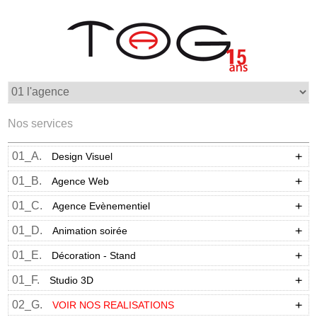
Nos services
01_A.
Design Visuel
01_B.
Agence Web
01_C.
Agence Evènementiel
01_D.
Animation soirée
01_E.
Décoration - Stand
01_F.
Studio 3D
02_G.
VOIR NOS REALISATIONS