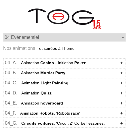
Nos animations
et soirées à Thème
04_A.
Animation
Casino
- Initiation
Poker
04_B.
Animation
Murder Party
04_C.
Animation
Light Painting
04_D.
Animation
Quizz
04_E.
Animation
hoverboard
04_F.
Animation
Robots
, 'Robots race'
04_G.
Circuits voitures
, 'Circuit Z' Corbeil essones.