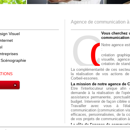
Agence de communication à
C
o
M
Vous cherchez 
sign Visuel
communication 
internet
Notre agence est
el
:
ntreprises
création graphiq
visuelle,
agence
 Scénographie
création de stand
La complémentarité de ces secteur
ATIONS
la réalisation de vos actions d
Corbeil-essones.
La mission de notre agence de C
Etre l'interlocuteur unique afin
demande à la réalisation de l'opér
assistance permanente, ponctualit
budget. Intervenir de façon ciblée 
Travailler avec vous à l'éla
communication (communication visu
efficaces, personnalisées, de la c
de vos projets de communication à
Le rôle de l'agence de communic
vous apporter une prest