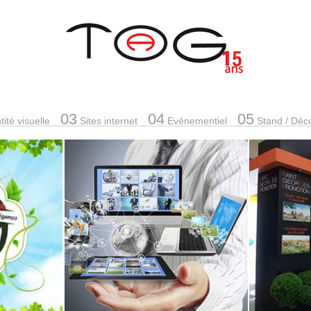
03
04
05
ité visuelle
Sites internet
Evénementiel
Stand
/ Déc