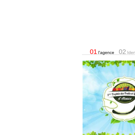
01
02
l'agence
Ident