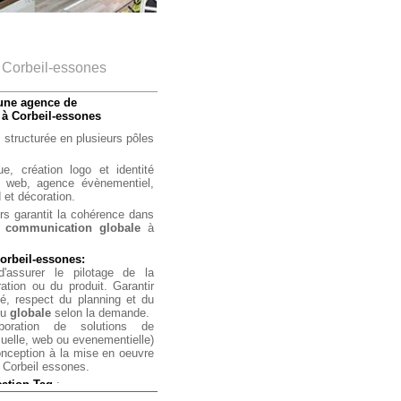
 Corbeil-essones
une agence de
à Corbeil-essones
 structurée en plusieurs pôles
ue,
création logo et identité
 web,
agence évènementiel,
 et décoration.
s garantit la cohérence dans
e
communication globale
à
orbeil-essones:
 d'assurer le pilotage de la
ation ou du produit. Garantir
é, respect du planning et du
ou
globale
selon la demande.
boration de solutions de
elle, web ou evenementielle)
onception à la mise en oeuvre
 Corbeil essones.
ation Tag
:
ation de