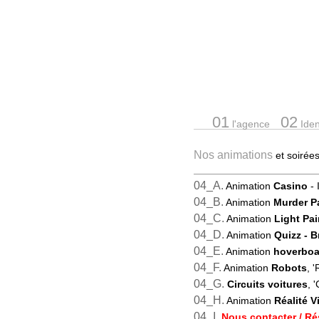
01
02
l'agence
Ident
Nos animations
et soiré
04_A.
Animation
Casino
- 
04_B.
Animation
Murder P
04_C.
Animation
Light Pai
04_D.
Animation
Quizz
- 
04_E.
Animation
hoverboa
04_F.
Animation
Robots
, 
04_G.
Circuits voitures
, 
04_H.
Animation
Réalité Vi
04_I.
Nous contacter / Ré