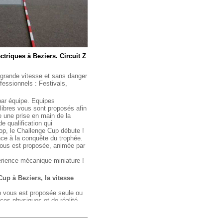
triques à Beziers. Circuit Z
grande vitesse et sans danger
essionnels : Festivals,
par équipe. Equipes
libres vous sont proposés afin
e une prise en main de la
e qualification qui
top, le Challenge Cup débute !
nce à la conquête du trophée.
ous est proposée, animée par
érience mécanique miniature !
up à Beziers, la vitesse
p vous est proposée seule ou
ces physiques et de réalité