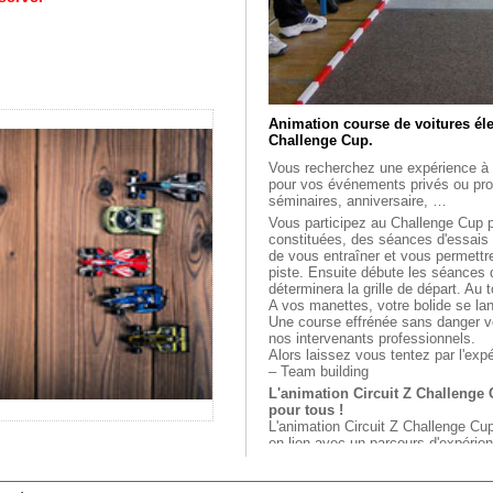
Animation course de voitures élec
Challenge Cup.
Vous recherchez une expérience à 
pour vos événements privés ou prof
séminaires, anniversaire, …
Vous participez au Challenge Cup 
constituées, des séances d'essais 
de vous entraîner et vous permettr
piste. Ensuite débute les séances d
déterminera la grille de départ. Au 
A vos manettes, votre bolide se la
Une course effrénée sans danger v
nos intervenants professionnels.
Alors laissez vous tentez par l'exp
– Team building
L'animation Circuit Z Challenge C
pour tous !
L'animation Circuit Z Challenge Cu
en lien avec un parcours d'expérien
virtuelle.