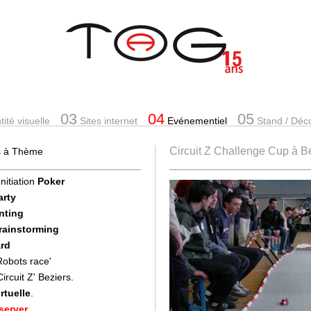
03
04
05
ité visuelle
Sites internet
Evénementiel
Stand
/ Déc
Circuit Z Challenge Cup à Be
es à Thème
Initiation
Poker
arty
nting
Brainstorming
rd
'Robots race'
'Circuit Z' Beziers.
rtuelle
.
server