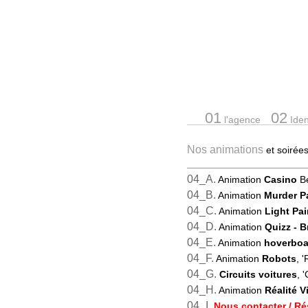
01
02
l'agence
Ident
Nos animations
et soiré
04_A.
Animation
Casino
Be
04_B.
Animation
Murder P
04_C.
Animation
Light Pai
04_D.
Animation
Quizz
- 
04_E.
Animation
hoverboa
04_F.
Animation
Robots
, 
04_G.
Circuits voitures
, '
04_H.
Animation
Réalité Vi
04_I.
Nous contacter / Ré