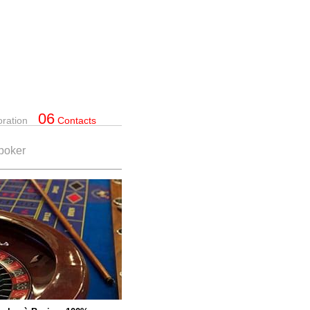
06
oration
Contacts
 poker