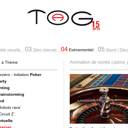
03
04
05
ité visuelle
Sites internet
Evénementiel
Stand
/ Déc
Animation de soirée casino,
es à Thème
ziers - Initiation
Poker
arty
nting
Brainstorming
rd
'Robots race'
Circuit Z'.
rtuelle
.
server