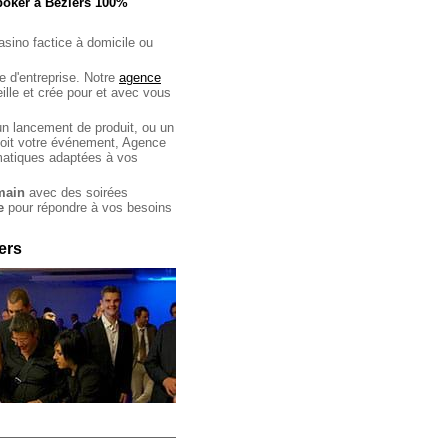
 poker à Beziers 100%
asino factice à domicile ou
e d'entreprise. Notre
agence
lle et crée pour et avec vous
un lancement de produit, ou un
 soit votre événement, Agence
matiques adaptées à vos
main
avec des soirées
e
pour répondre à vos besoins
ers