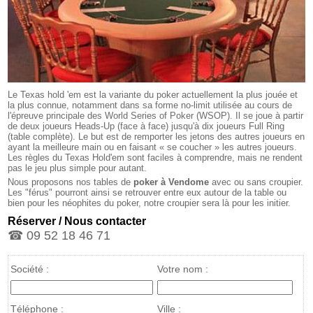
Le Texas hold 'em est la variante du poker actuellement la plus jouée et
la plus connue, notamment dans sa forme no-limit utilisée au cours de
l'épreuve principale des World Series of Poker (WSOP). Il se joue à partir
de deux joueurs Heads-Up (face à face) jusqu'à dix joueurs Full Ring
(table complète). Le but est de remporter les jetons des autres joueurs en
ayant la meilleure main ou en faisant « se coucher » les autres joueurs.
Les règles du Texas Hold'em sont faciles à comprendre, mais ne rendent
pas le jeu plus simple pour autant.
Nous proposons nos tables de
poker à Vendome
avec ou sans croupier.
Les "férus" pourront ainsi se retrouver entre eux autour de la table ou
bien pour les néophites du poker, notre croupier sera là pour les initier.
Réserver / Nous contacter
☎ 09 52 18 46 71
Société :
Votre nom :
Téléphone :
Ville :