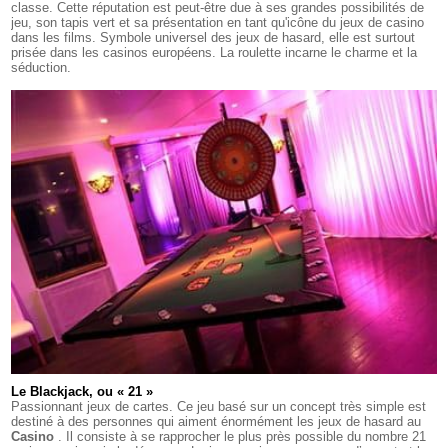
classe. Cette réputation est peut-être due à ses grandes possibilités de
jeu, son tapis vert et sa présentation en tant qu'icône du jeux de casino
dans les films. Symbole universel des jeux de hasard, elle est surtout
prisée dans les casinos européens. La roulette incarne le charme et la
séduction.
Le
Blackjack
, ou « 21 »
Passionnant jeux de cartes. Ce jeu basé sur un concept très simple est
destiné à des personnes qui aiment énormément les jeux de hasard au
Casino
. Il consiste à se rapprocher le plus près possible du nombre 21