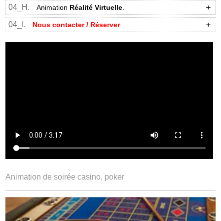
04_H.
Animation
Réalité Virtuelle
.
04_I.
Nous contacter / Réserver
Animation de soirée casino, poker