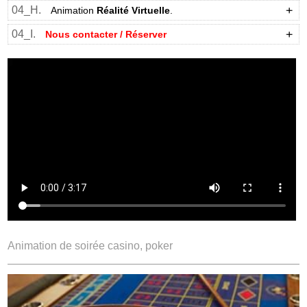
04_H.
Animation
Réalité Virtuelle
.
04_I.
Nous contacter / Réserver
Animation de soirée casino, poker