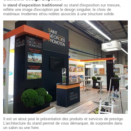
le
stand d'exposition traditionnel
ou stand d'exposition sur mesure,
reflète une image d'exception par le design singulier, le choix de
matériaux modernes et/ou nobles associés à une structure solide.
Il est un atout pour le présentation des produits et services de prestige.
L'architecture du stand permet de vous démarquer, de surprendre dans
un salon ou une foire.