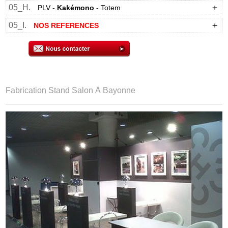
05_H.
PLV -
Kakémono
- Totem
05_I.
NOS REFERENCES
Fabrication Stand Salon À Bayonne