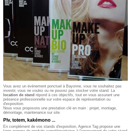
Vous avez un évènement ponctuel à Bayonne, vous ne souhaitez pas
investir, vous ne voulez ou ne pouvez pas stocker votre stand. La
location de stand
répond à ces objectifs, tout en vous assurant une
présence professionnelle sur votre espace de représentation ou
d'exposition.
Nous vous proposons une prestation clé en main : projet, montage,
démontage, maintenance sur site.
Plv, totem, kakémono ...
En complément de vos stands d'exposition, Agence Tag propose une
large gamme de produits complémentaires à l'agencement de votre stand