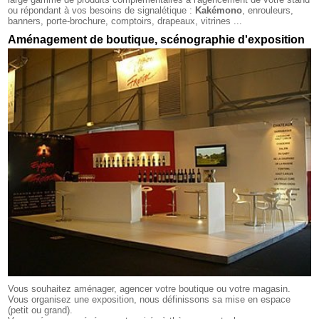
ou répondant à vos besoins de signalétique :
Kakémono
, enrouleurs,
banners, porte-brochure, comptoirs, drapeaux, vitrines ...
Aménagement de boutique, scénographie d'exposition
Vous souhaitez aménager, agencer votre boutique ou votre magasin.
Vous organisez une exposition, nous définissons sa mise en espace
(petit ou grand).