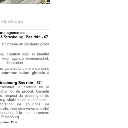
 Strasbourg
une agence de
 Strasbourg, Bas rhin - 67
 structurée en plusieurs pôles
ue,
création logo et identité
 web,
agence évènementiel,
 et décoration.
s garantit la cohérence dans
e
communication globale
à
rasbourg Bas rhin - 67:
 d'assurer le pilotage de la
ation ou du produit. Garantir
é, respect du planning et du
ou
globale
selon la demande.
boration de solutions de
elle, web ou evenementielle)
onception à la mise en oeuvre
 Strasbourg.
ation Tag
:
ation de