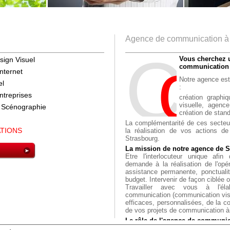
Agence de communication à
C
o
M
Vous cherchez 
sign Visuel
communication à
internet
Notre agence est
el
:
ntreprises
création graphiq
visuelle,
agence
 Scénographie
création de stand
La complémentarité de ces secteur
ATIONS
la réalisation de vos actions d
Strasbourg.
La mission de notre agence de St
Etre l'interlocuteur unique afin
demande à la réalisation de l'opér
assistance permanente, ponctualit
budget. Intervenir de façon ciblée 
Travailler avec vous à l'éla
communication (communication visu
efficaces, personnalisées, de la c
de vos projets de communication à
Le rôle de l'agence de communic
vous apporter une prest