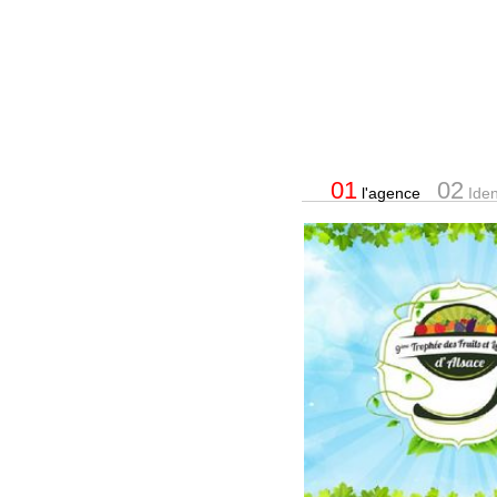
01
02
l'agence
Ident