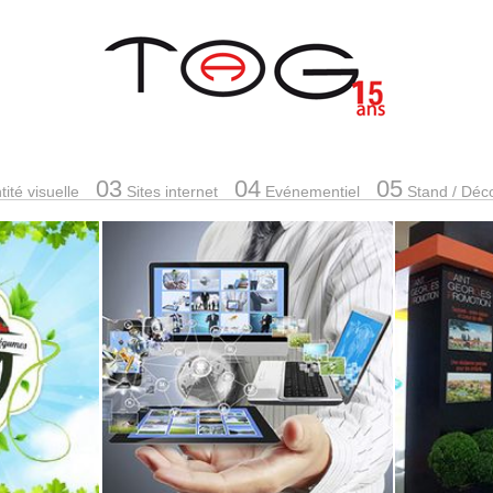
03
04
05
ité visuelle
Sites internet
Evénementiel
Stand
/ Déc