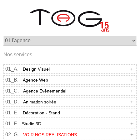
Nos services
01_A.
Design Visuel
01_B.
Agence Web
01_C.
Agence Evènementiel
01_D.
Animation soirée
01_E.
Décoration - Stand
01_F.
Studio 3D
02_G.
VOIR NOS REALISATIONS