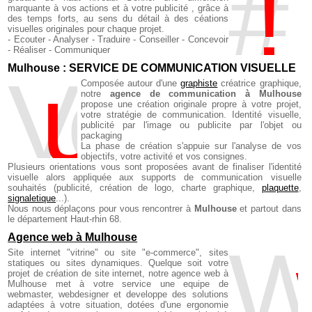
#
marquante à vos actions et à votre publicité , grâce à
des temps forts, au sens du détail à des céations
visuelles originales pour chaque projet.
- Ecouter - Analyser - Traduire - Conseiller - Concevoir
- Réaliser - Communiquer
Mulhouse : SERVICE DE COMMUNICATION VISUELLE
V
u
e , création visuelle 
Composée autour d'une
graphiste
créatrice graphique,
notre
agence de communication à Mulhouse
propose une création originale propre à votre projet,
votre stratégie de communication. Identité visuelle,
publicité par l'image ou publicite par l'objet ou
packaging
La phase de création s'appuie sur l'analyse de vos
objectifs, votre activité et vos consignes.
Plusieurs orientations vous sont proposées avant de finaliser l'identité
visuelle alors appliquée aux supports de communication visuelle
souhaités (publicité, création de logo,
charte graphique
,
plaquette
,
signaletique
...).
Nous nous déplaçons pour vous rencontrer à
Mulhouse
et partout dans
le département Haut-rhin 68.
Agence web à Mulhouse
W
Site internet "vitrine" ou site "e-commerce", sites
statiques ou sites dynamiques. Quelque soit votre
projet de création de site internet, notre agence web à
Mulhouse met à votre service une equipe de
webmaster, webdesigner et developpe des solutions
adaptées à votre situation, dotées d'une ergonomie