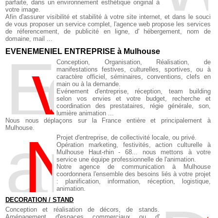
parfaite, dans un environnement esthétique original à
votre image.
Afin d'assurer visibilité et stabilité à votre site internet, et dans le souci
de vous proposer un service complet, l'agence web propose les services
de réferencement, de publicité en ligne, d' hébergement, nom de
domaine, mail ...
EVENEMENIEL ENTREPRISE à Mulhouse
E
v
enemt d'entrepr
Conception, Organisation, Réalisation, de
manifestations festives, culturelles, sportives, ou à
caractère officiel, séminaires, conventions, clefs en
main ou à la demande.
Evénement d'entreprise, réception, team building
selon vos envies et votre budget, recherche et
coordination des prestataires, régie générale, son,
lumière animation ...
Nous nous déplaçons sur la France entière et principalement à
Mulhouse.
a
N
imation
Projet d'entreprise, de collectivité locale, ou privé.
Opération marketing, festivités, action culturelle à
Mulhouse Haut-rhin - 68... nous mettons à votre
service une équipe professionnelle de l'animation.
Notre agence de communication à Mulhouse
coordonnera l'ensemble des besoins liés à votre projet
: planification, information, réception, logistique,
animation.
DECORATION / STAND
Conception et réalisation de décors, de stands.
Aménagement d'espaces commerciaux ou d'