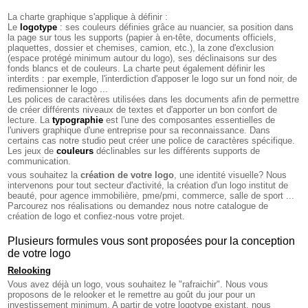
La charte graphique s'applique à définir :
Le
logotype
: ses couleurs définies grâce au nuancier, sa position dans
la page sur tous les supports (papier à en-tête, documents officiels,
plaquettes, dossier et chemises, camion, etc.), la zone d'exclusion
(espace protégé minimum autour du logo), ses déclinaisons sur des
fonds blancs et de couleurs. La charte peut également définir les
interdits : par exemple, l'interdiction d'apposer le logo sur un fond noir, de
redimensionner le logo ...
Les polices de caractères utilisées dans les documents afin de permettre
de créer différents niveaux de textes et d'apporter un bon confort de
lecture. La
typographie
est l'une des composantes essentielles de
l'univers graphique d'une entreprise pour sa reconnaissance. Dans
certains cas notre studio peut créer une police de caractères spécifique.
Les jeux de
couleurs
déclinables sur les différents supports de
communication.
vous souhaitez la
création de votre logo
, une identité visuelle? Nous
intervenons pour tout secteur d'activité, la création d'un logo institut de
beauté, pour agence immobilière, pme/pmi, commerce, salle de sport ...
Parcourez nos réalisations ou demandez nous notre catalogue de
création de logo et confiez-nous votre projet.
Plusieurs formules vous sont proposées pour la conception
de votre logo
Relooking
Vous avez déjà un logo, vous souhaitez le "rafraichir". Nous vous
proposons de le relooker et le remettre au goût du jour pour un
investissement minimum. A partir de votre logotype existant, nous