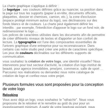
La charte graphique s'applique à définir :
Le
logotype
: ses couleurs définies grâce au nuancier, sa position dans
la page sur tous les supports (papier à en-tête, documents officiels,
plaquettes, dossier et chemises, camion, etc.), la zone d'exclusion
(espace protégé minimum autour du logo), ses déclinaisons sur des
fonds blancs et de couleurs. La charte peut également définir les
interdits : par exemple, l'interdiction d'apposer le logo sur un fond noir, de
redimensionner le logo ...
Les polices de caractères utilisées dans les documents afin de permettre
de créer différents niveaux de textes et d'apporter un bon confort de
lecture. La
typographie
est l'une des composantes essentielles de
l'univers graphique d'une entreprise pour sa reconnaissance. Dans
certains cas notre studio peut créer une police de caractères spécifique.
Les jeux de
couleurs
déclinables sur les différents supports de
communication.
vous souhaitez la
création de votre logo
, une identité visuelle? Nous
intervenons pour tout secteur d'activité, la création d'un logo institut de
beauté, pour agence immobilière, pme/pmi, commerce, salle de sport ...
Parcourez nos réalisations ou demandez nous notre catalogue de
création de logo et confiez-nous votre projet.
Plusieurs formules vous sont proposées pour la conception
de votre logo
Relooking
Vous avez déjà un logo, vous souhaitez le "rafraichir". Nous vous
proposons de le relooker et le remettre au goût du jour pour un
investissement minimum. A partir de votre logotype existant, nous