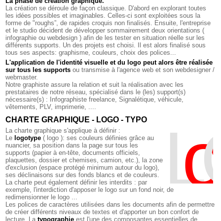
La phase de création graphique.
La création se déroule de façon classique. D'abord en explorant toutes
les idées possibles et imaginables. Celles-ci sont exploitées sous la
forme de "roughs”, de rapides croquis non finalisés. Ensuite, l'entreprise
et le studio décident de développer sommairement deux orientations (
infographie ou webdesign ) afin de les tester en situation réelle sur les
différents supports. Un des projets est choisi. Il est alors finalisé sous
tous ses aspects: graphisme, couleurs, choix des polices...
L'application de l'identité visuelle et du logo peut alors être réalisée
sur tous les supports
ou transmise à l'agence web et son webdesigner /
webmaster.
Notre graphiste assure la relation et suit la réalisation avec les
prestataires de notre réseau, spécialisé dans le (les) support(s)
nécessaire(s) : Infographiste freelance, Signalétique, véhicule,
vêtements, PLV, imprimerie, ....
CHARTE GRAPHIQUE - LOGO - TYPO
L
o
G
La charte graphique s'applique à définir :
Le
logotype
( logo ): ses couleurs définies grâce au
nuancier, sa position dans la page sur tous les
supports (papier à en-tête, documents officiels,
plaquettes, dossier et chemises, camion, etc.), la zone
d'exclusion (espace protégé minimum autour du logo),
ses déclinaisons sur des fonds blancs et de couleurs.
La charte peut également définir les interdits : par
exemple, l'interdiction d'apposer le logo sur un fond noir, de
redimensionner le logo ...
Les polices de caractères utilisées dans les documents afin de permettre
de créer différents niveaux de textes et d'apporter un bon confort de
lecture. La
typographie
est l'une des composantes essentielles de