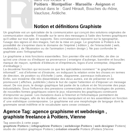
Poitiers
Poitiers
-
Montpellier
-
Marseille
-
Avignon
et
partout dans le :
Gard
Hérault,
Bouches du rhône,
Vaucluse,
Ardèche.
Notion et définitions Graphiste
Un graphiste est un spécialiste de la communication qui conçoit des solutions originales de
communication visuelle. Il travaille sur le sens des messages à l'aide des formes graphiques
qu'il utilise sur tout type de supports. Ses connaissances reposent sur la typographie,
l'usage des signes et des images, l'art de la mise en page. Le graphiste à Poitiers à la
possibilité de s'exprimer dans le domaine de l'imprimé ( édition ), de l'interactivité ( web,
multimédia ), de l'illustration ou de l'animation ( motion design ). Ne pas confondre le
graphiste avec l'infographiste.
Le graphisme a trois fonctions essentielles. Son premier rôle est d’identifier, de dire ce
qu'est une chose ou d'indiquer sa provenance ( enseigne d'auberge, bannière et bouclier,
marque de maçon, symbole d'éditeurs et d'imprimeurs, logos d'une entreprise, étiquette
d'emballage ).
La deuxième fonction qui recouvre ce que les spécialistes nomment " le graphisme
informatif ", est d’informer et d’instruire, en indiquant la relation entre les choses en termes
de direction, de position ou d'échelle ( carte, diagramme, panneaux indicateurs ).
Enfin, son troisième rôle très dissemblabe des deux autres, est de présenter et de
promouvoir ( affiches, publicités ) dans le but de capter l'attention et d'imposer un message
visuel. De nos jours, le design graphique fait partie de la culture et de l'économie des pays
industrialisés. Sous l'influence des pressions commerciales et des technologies de pointes,
de nouvelles formes graphiques voient le jour, néanmoins les graphiques continuent
d'emprunter au passé. Les mutations dues à l'internet et l'informatique permettent de
stocker des images, afin de les réutiliser, en les manipulant et en les assemblant en fonction
d' une esthétique contemporaine. Le graphisme est une morphologie de langage dont la
grammaire serait indéfinie et le vocabulaire sans cesse croissant.
Agence Tag: agence graphisme et webdesign ,
graphiste freelance à Poitiers, Vienne
Tag associés à cette page :
graphiste Poitiers
|
infographiste Poitiers
|
webdesign Poitiers
|
web designer
Poitiers|
studio de création graphique Poitiers |
création visuelle
Poitiers |Poitiers |Vienne