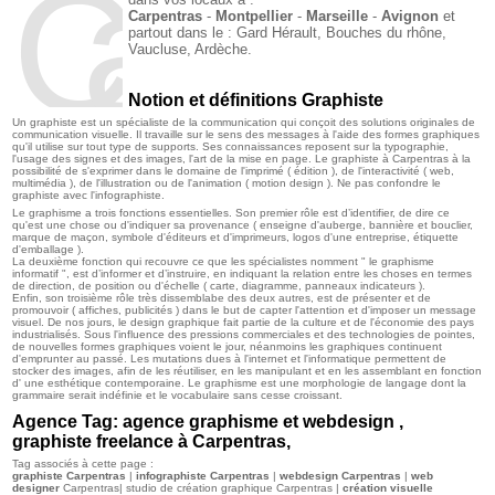
Carpentras
Carpentras
-
Montpellier
-
Marseille
-
Avignon
et
partout dans le :
Gard
Hérault,
Bouches du rhône,
Vaucluse,
Ardèche.
Notion et définitions Graphiste
Un graphiste est un spécialiste de la communication qui conçoit des solutions originales de
communication visuelle. Il travaille sur le sens des messages à l'aide des formes graphiques
qu'il utilise sur tout type de supports. Ses connaissances reposent sur la typographie,
l'usage des signes et des images, l'art de la mise en page. Le graphiste à Carpentras à la
possibilité de s'exprimer dans le domaine de l'imprimé ( édition ), de l'interactivité ( web,
multimédia ), de l'illustration ou de l'animation ( motion design ). Ne pas confondre le
graphiste avec l'infographiste.
Le graphisme a trois fonctions essentielles. Son premier rôle est d’identifier, de dire ce
qu'est une chose ou d'indiquer sa provenance ( enseigne d'auberge, bannière et bouclier,
marque de maçon, symbole d'éditeurs et d'imprimeurs, logos d'une entreprise, étiquette
d'emballage ).
La deuxième fonction qui recouvre ce que les spécialistes nomment " le graphisme
informatif ", est d’informer et d’instruire, en indiquant la relation entre les choses en termes
de direction, de position ou d'échelle ( carte, diagramme, panneaux indicateurs ).
Enfin, son troisième rôle très dissemblabe des deux autres, est de présenter et de
promouvoir ( affiches, publicités ) dans le but de capter l'attention et d'imposer un message
visuel. De nos jours, le design graphique fait partie de la culture et de l'économie des pays
industrialisés. Sous l'influence des pressions commerciales et des technologies de pointes,
de nouvelles formes graphiques voient le jour, néanmoins les graphiques continuent
d'emprunter au passé. Les mutations dues à l'internet et l'informatique permettent de
stocker des images, afin de les réutiliser, en les manipulant et en les assemblant en fonction
d' une esthétique contemporaine. Le graphisme est une morphologie de langage dont la
grammaire serait indéfinie et le vocabulaire sans cesse croissant.
Agence Tag: agence graphisme et webdesign ,
graphiste freelance à Carpentras,
Tag associés à cette page :
graphiste Carpentras
|
infographiste Carpentras
|
webdesign Carpentras
|
web
designer
Carpentras| studio de création graphique Carpentras |
création visuelle