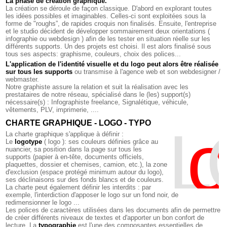
La phase de création graphique.
La création se déroule de façon classique. D'abord en explorant toutes
les idées possibles et imaginables. Celles-ci sont exploitées sous la
forme de "roughs”, de rapides croquis non finalisés. Ensuite, l'entreprise
et le studio décident de développer sommairement deux orientations (
infographie ou webdesign ) afin de les tester en situation réelle sur les
différents supports. Un des projets est choisi. Il est alors finalisé sous
tous ses aspects: graphisme, couleurs, choix des polices...
L'application de l'identité visuelle et du logo peut alors être réalisée
sur tous les supports
ou transmise à l'agence web et son webdesigner /
webmaster.
Notre graphiste assure la relation et suit la réalisation avec les
prestataires de notre réseau, spécialisé dans le (les) support(s)
nécessaire(s) : Infographiste freelance, Signalétique, véhicule,
vêtements, PLV, imprimerie, ....
CHARTE GRAPHIQUE - LOGO - TYPO
L
o
G
La charte graphique s'applique à définir :
Le
logotype
( logo ): ses couleurs définies grâce au
nuancier, sa position dans la page sur tous les
supports (papier à en-tête, documents officiels,
plaquettes, dossier et chemises, camion, etc.), la zone
d'exclusion (espace protégé minimum autour du logo),
ses déclinaisons sur des fonds blancs et de couleurs.
La charte peut également définir les interdits : par
exemple, l'interdiction d'apposer le logo sur un fond noir, de
redimensionner le logo ...
Les polices de caractères utilisées dans les documents afin de permettre
de créer différents niveaux de textes et d'apporter un bon confort de
lecture. La
typographie
est l'une des composantes essentielles de