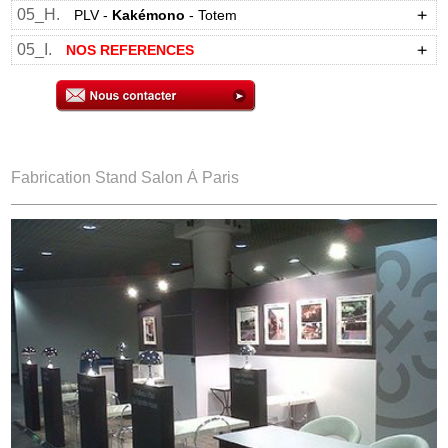
05_H.
PLV -
Kakémono
- Totem
05_I.
NOS REFERENCES
Fabrication Stand Salon À Paris