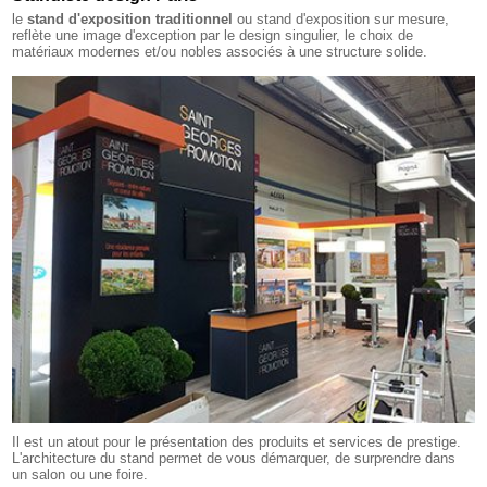
le
stand d'exposition traditionnel
ou stand d'exposition sur mesure,
reflète une image d'exception par le design singulier, le choix de
matériaux modernes et/ou nobles associés à une structure solide.
Il est un atout pour le présentation des produits et services de prestige.
L'architecture du stand permet de vous démarquer, de surprendre dans
un salon ou une foire.