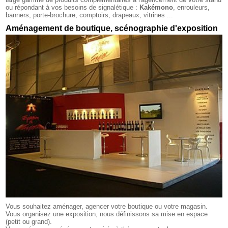
ou répondant à vos besoins de signalétique :
Kakémono
, enrouleurs,
banners, porte-brochure, comptoirs, drapeaux, vitrines ...
Aménagement de boutique, scénographie d'exposition
Vous souhaitez aménager, agencer votre boutique ou votre magasin.
Vous organisez une exposition, nous définissons sa mise en espace
(petit ou grand).