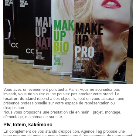
Vous avez un évènement ponctuel à Paris, vous ne souhaitez pas
investir, vous ne voulez ou ne pouvez pas stocker votre stand. La
location de stand
répond à ces objectifs, tout en vous assurant une
présence professionnelle sur votre espace de représentation ou
d'exposition.
Nous vous proposons une prestation clé en main : projet, montage,
démontage, maintenance sur site.
Plv, totem, kakémono ...
En complément de vos stands d'exposition, Agence Tag propose une
large gamme de produits complémentaires à l'agencement de votre stand