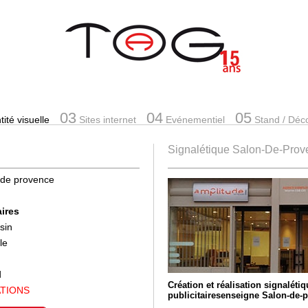
03
04
05
ité visuelle
Sites internet
Evénementiel
Stand
/ Déc
Signalétique Salon-De-Prov
de provence
ires
sin
le
d
Création et réalisation signalét
ATIONS
publicitairesenseigne Salon-de-