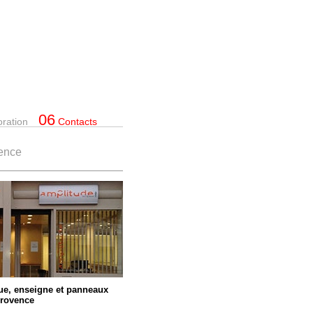
06
oration
Contacts
ence
ique, enseigne et panneaux
provence