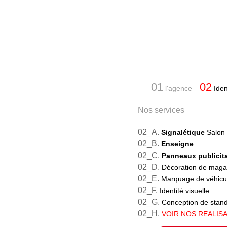
01
02
l'agence
Ident
Nos services
02_A.
Signalétique
Salon 
02_B.
Enseigne
02_C.
Panneaux publicita
02_D.
Décoration de maga
02_E.
Marquage de véhicu
02_F.
Identité visuelle
02_G.
Conception de stan
02_H.
VOIR NOS REALIS